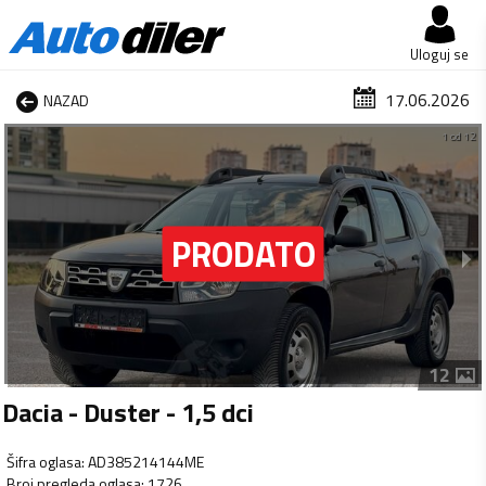
Uloguj se
17.06.2026
NAZAD
1 od 12
12
Dacia - Duster - 1,5 dci
Šifra oglasa
:
AD385214144ME
Broj pregleda oglasa
:
1726