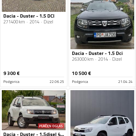
Dacia - Duster - 1.5 DCI
271400 km
2014
Dizel
Dacia - Duster - 1.5 Dci
263000 km
2014
Dizel
9 300
€
10 500
€
Podgorica
22.06.25
Podgorica
21.04.24
PLAĆEN OGLAS
Dacia - Duster - 1.5disel 4x4