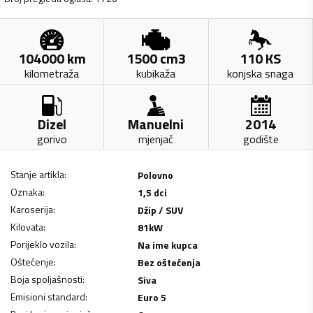
104000
km
1500
cm3
110
KS
kilometraža
kubikaža
konjska snaga
Dizel
Manuelni
2014
gorivo
mjenjač
godište
Stanje artikla
:
Polovno
Oznaka
:
1,5 dci
Karoserija
:
Džip / SUV
Kilovata
:
81
kW
Porijeklo vozila
:
Na ime kupca
Oštećenje
:
Bez oštećenja
Boja spoljašnosti
:
Siva
Emisioni standard
:
Euro 5