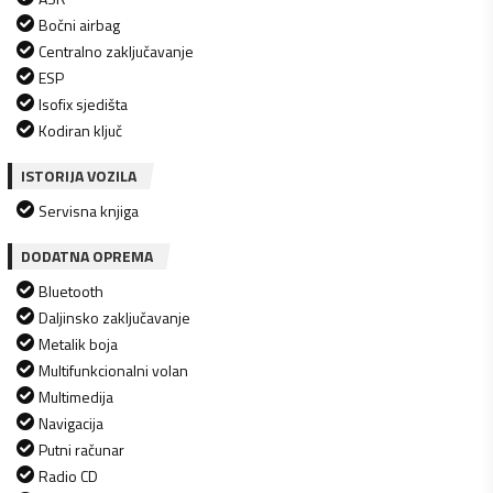
Bočni airbag
Centralno zaključavanje
ESP
Isofix sjedišta
Kodiran ključ
ISTORIJA VOZILA
Servisna knjiga
DODATNA OPREMA
Bluetooth
Daljinsko zaključavanje
Metalik boja
Multifunkcionalni volan
Multimedija
Navigacija
Putni računar
Radio CD