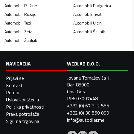
Automobili
Plužine
Automobili
Podgorica
Automobili
Rožaje
Automobili
Tivat
Automobili
Tuzi
Automobili
Ulcinj
Automobili
Zeta
Automobili
Šavnik
Automobili
Žabljak
NAVIGACIJA
WEBLAB D.O.O.
Jovana Tomaševića 1,
Prijavi se
Bar, 85000
Kontakt
Crna Gora
Pomoć
PIB: 03007448
Uslovi korišćenja
+382 (0) 67 312 555
Politika privatnosti
+382 (0) 30 550 099
Prava potrošača
info@autodiler.me
Sigurna trgovina