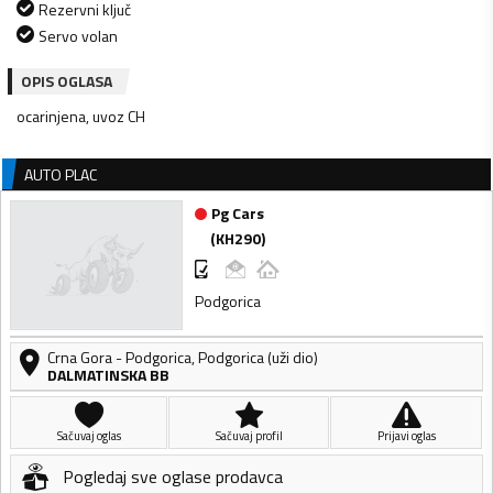
Rezervni ključ
Servo volan
OPIS OGLASA
ocarinjena, uvoz CH
AUTO PLAC
Pg Cars
(
KH290
)
Podgorica
Crna Gora
-
Podgorica
,
Podgorica (uži dio)
DALMATINSKA BB
Sačuvaj oglas
Sačuvaj profil
Prijavi oglas
Pogledaj sve oglase prodavca