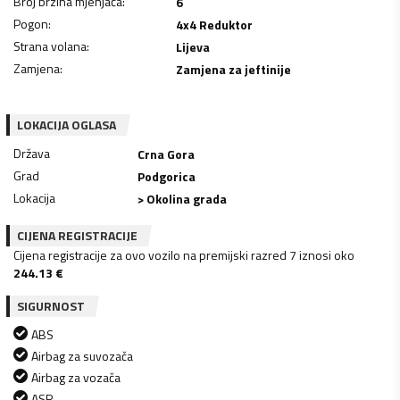
Broj brzina mjenjača
:
6
Pogon
:
4x4 Reduktor
Strana volana
:
Lijeva
Zamjena
:
Zamjena za jeftinije
LOKACIJA OGLASA
Država
Crna Gora
Grad
Podgorica
Lokacija
> Okolina grada
CIJENA REGISTRACIJE
Cijena registracije za ovo vozilo na premijski razred 7 iznosi oko
244.13
€
SIGURNOST
ABS
Airbag za suvozača
Airbag za vozača
ASR