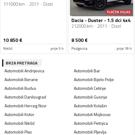
171000 km
2017
Dizel
PLAĆEN OGLAS
Dacia - Duster - 1.5 dci 4x4
212000 km
2011
Dizel
10 850
€
8 500
€
Nikšić
prije 5 h
Podgorica
prije 18 h
BRZA PRETRAGA
Automobili
Andrijevica
Automobili
Bar
Automobili
Berane
Automobili
Bijelo Polje
Automobili
Budva
Automobili
Cetinje
Automobili
Danilovgrad
Automobili
Gusinje
Automobili
Herceg Novi
Automobili
Kolašin
Automobili
Kotor
Automobili
Mojkovac
Automobili
Nikšić
Automobili
Petnjica
Automobili
Plav
Automobili
Pljevlja