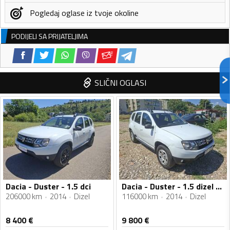
Pogledaj oglase iz tvoje okoline
PODIJELI SA PRIJATELJIMA
SLIČNI OGLASI
Dacia - Duster - 1.5 dci
Dacia - Duster - 1.5 dizel 4x4
206000 km
2014
Dizel
116000 km
2014
Dizel
8 400
€
9 800
€