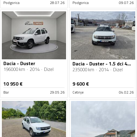
Podgorica
28.07.26
Podgorica
09.07.26
Dacia - Duster
Dacia - Duster - 1.5 dci 4WD
196000 km
2014
Dizel
235000 km
2014
Dizel
10 950
€
9 600
€
Bar
29.05.26
Cetinje
04.02.26