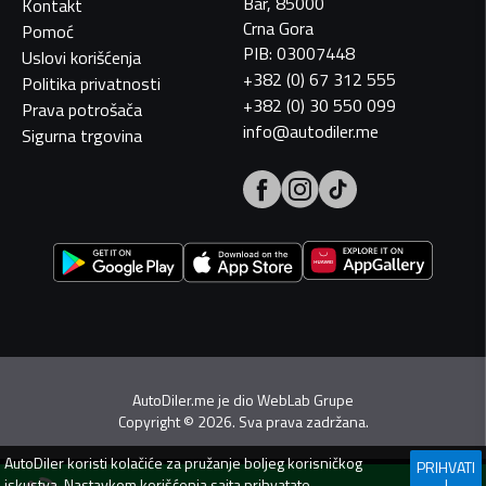
Bar, 85000
Kontakt
Crna Gora
Pomoć
PIB: 03007448
Uslovi korišćenja
+382 (0) 67 312 555
Politika privatnosti
+382 (0) 30 550 099
Prava potrošača
info@autodiler.me
Sigurna trgovina
AutoDiler.me je dio
WebLab Grupe
Copyright
©
2026. Sva prava zadržana.
AutoDiler
koristi kolačiće za pružanje boljeg korisničkog
PRIHVATI
iskustva. Nastavkom korišćenja sajta prihvatate
I