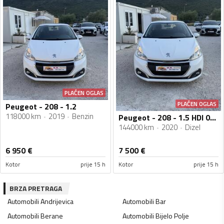
PLAĆEN OGLAS
PLAĆEN OGLAS
Peugeot - 208 - 1.2
118000 km
2019
Benzin
Peugeot - 208 - 1.5 HDI 07/2020g
144000 km
2020
Dizel
6 950
€
7 500
€
Kotor
prije 15 h
Kotor
prije 15 h
BRZA PRETRAGA
Automobili
Andrijevica
Automobili
Bar
Automobili
Berane
Automobili
Bijelo Polje