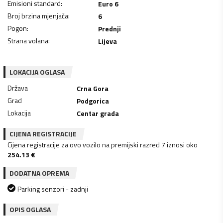
Emisioni standard
:
Euro 6
Broj brzina mjenjača
:
6
Pogon
:
Prednji
Strana volana
:
Lijeva
LOKACIJA OGLASA
Država
Crna Gora
Grad
Podgorica
Lokacija
Centar grada
CIJENA REGISTRACIJE
Cijena registracije za ovo vozilo na premijski razred 7 iznosi oko
254.13
€
DODATNA OPREMA
Parking senzori - zadnji
OPIS OGLASA