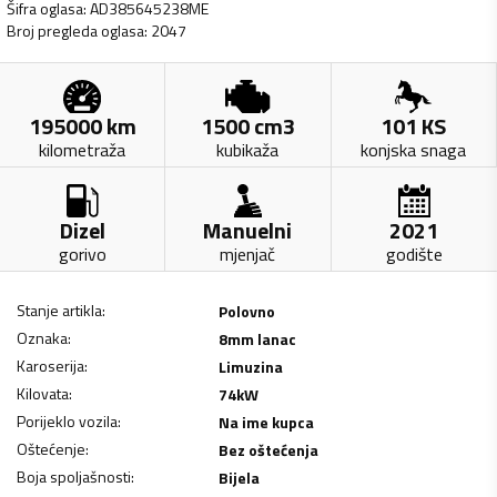
Šifra oglasa
:
AD385645238ME
Broj pregleda oglasa
:
2047
195000
km
1500
cm3
101
KS
kilometraža
kubikaža
konjska snaga
Dizel
Manuelni
2021
gorivo
mjenjač
godište
Stanje artikla
:
Polovno
Oznaka
:
8mm lanac
Karoserija
:
Limuzina
Kilovata
:
74
kW
Porijeklo vozila
:
Na ime kupca
Oštećenje
:
Bez oštećenja
Boja spoljašnosti
:
Bijela