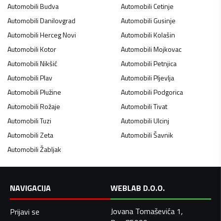
Automobili
Budva
Automobili
Cetinje
Automobili
Danilovgrad
Automobili
Gusinje
Automobili
Herceg Novi
Automobili
Kolašin
Automobili
Kotor
Automobili
Mojkovac
Automobili
Nikšić
Automobili
Petnjica
Automobili
Plav
Automobili
Pljevlja
Automobili
Plužine
Automobili
Podgorica
Automobili
Rožaje
Automobili
Tivat
Automobili
Tuzi
Automobili
Ulcinj
Automobili
Zeta
Automobili
Šavnik
Automobili
Žabljak
NAVIGACIJA
WEBLAB D.O.O.
Jovana Tomaševića 1,
Prijavi se