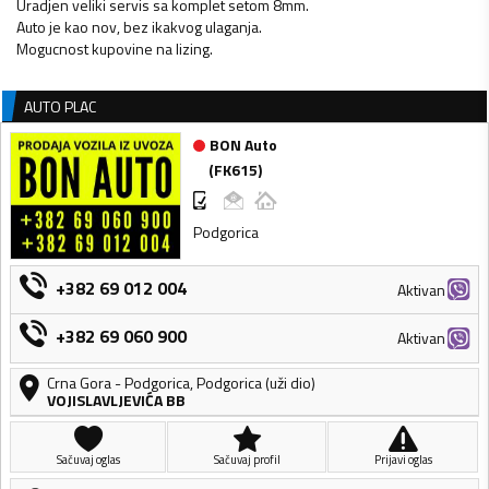
Uradjen veliki servis sa komplet setom 8mm.
Auto je kao nov, bez ikakvog ulaganja.
Mogucnost kupovine na lizing.
AUTO PLAC
BON Auto
(
FK615
)
Podgorica
+382 69 012 004
Aktivan
+382 69 060 900
Aktivan
Crna Gora
-
Podgorica
,
Podgorica (uži dio)
VOJISLAVLJEVIĆA BB
Sačuvaj oglas
Sačuvaj profil
Prijavi oglas