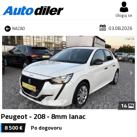
Uloguj se
03.08.2026
NAZAD
1 od 14
14
Peugeot - 208 - 8mm lanac
8 500
€
Po dogovoru