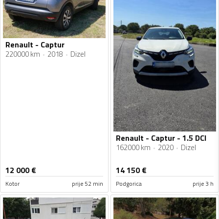
Renault - Captur
220000 km
2018
Dizel
Renault - Captur - 1.5 DCI
162000 km
2020
Dizel
12 000
€
14 150
€
Kotor
prije 52 min
Podgorica
prije 3 h