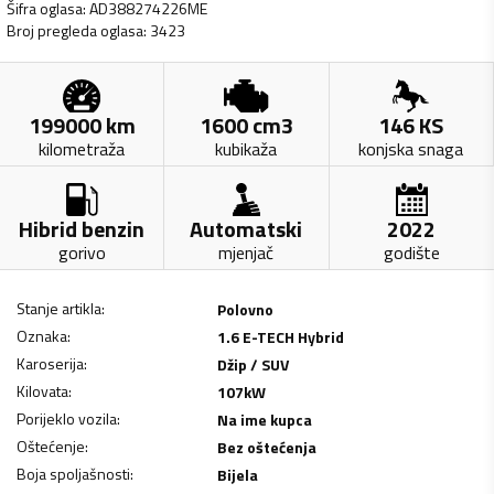
Šifra oglasa
:
AD388274226ME
Broj pregleda oglasa
:
3423
199000
km
1600
cm3
146
KS
kilometraža
kubikaža
konjska snaga
Hibrid benzin
Automatski
2022
gorivo
mjenjač
godište
Stanje artikla
:
Polovno
Oznaka
:
1.6 E-TECH Hybrid
Karoserija
:
Džip / SUV
Kilovata
:
107
kW
Porijeklo vozila
:
Na ime kupca
Oštećenje
:
Bez oštećenja
Boja spoljašnosti
:
Bijela