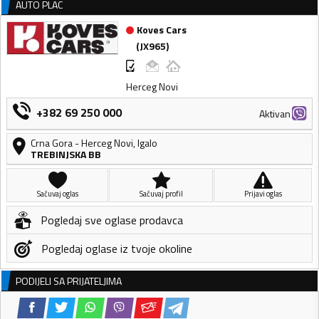
AUTO PLAC
Koves Cars
(
JX965
)
Herceg Novi
+382 69 250 000
Aktivan
Crna Gora
-
Herceg Novi
,
Igalo
TREBINJSKA BB
Sačuvaj oglas
Sačuvaj profil
Prijavi oglas
Pogledaj sve oglase prodavca
Pogledaj oglase iz tvoje okoline
PODIJELI SA PRIJATELJIMA