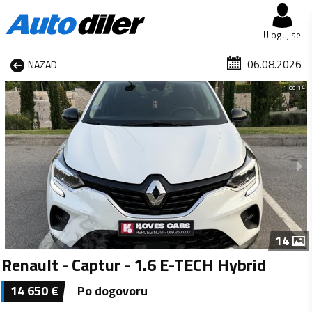
Uloguj se
06.08.2026
NAZAD
1 od 14
14
Renault - Captur - 1.6 E-TECH Hybrid
14 650
€
Po dogovoru