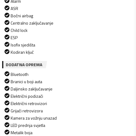
Alarm
ASR
Bočni airbag
Centralno zaključavanje
Child lock
ESP
Isofix sjedišta
Kodiran ključ
DODATNA OPREMA
Bluetooth
Branici u boji auta
Daljinsko zaključavanje
Električni podizači
Električni retrovizori
Grijači retrovizora
Kamera za vožnju unazad
LED prednja svjetla
Metalik boja