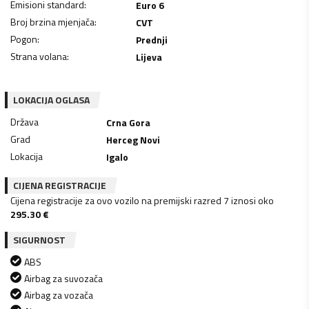
Emisioni standard
:
Euro 6
Broj brzina mjenjača
:
CVT
Pogon
:
Prednji
Strana volana
:
Lijeva
LOKACIJA OGLASA
Država
Crna Gora
Grad
Herceg Novi
Lokacija
Igalo
CIJENA REGISTRACIJE
Cijena registracije za ovo vozilo na premijski razred 7 iznosi oko
295.30
€
SIGURNOST
ABS
Airbag za suvozača
Airbag za vozača