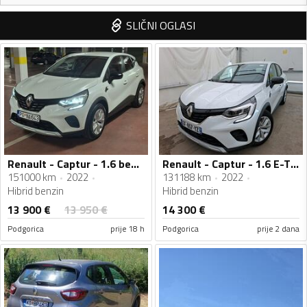
SLIČNI OGLASI
Renault - Captur - 1.6 benzin hibrid automatik
Renault - Captur - 1.6 E-TECH Automatik
151000 km
2022
131188 km
2022
Hibrid benzin
Hibrid benzin
13 900
€
13 950
€
14 300
€
Podgorica
prije 18 h
Podgorica
prije 2 dana