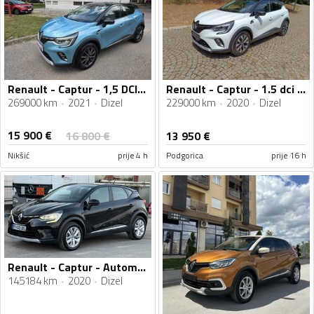
Renault - Captur - 1,5 DCI AUTOMATIK
Renault - Captur - 1.5 dci Intens
269000 km
2021
Dizel
229000 km
2020
Dizel
15 900
€
16 800
€
13 950
€
Nikšić
prije 4 h
Podgorica
prije 16 h
Renault - Captur - Automatik
145184 km
2020
Dizel