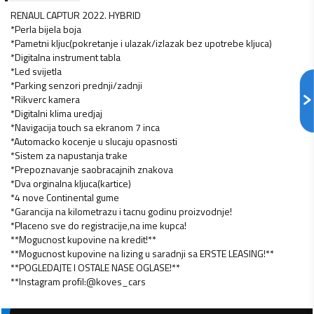
RENAUL CAPTUR 2022. HYBRID
*Perla bijela boja
*Pametni kljuc(pokretanje i ulazak/izlazak bez upotrebe kljuca)
*Digitalna instrument tabla
*Led svijetla
*Parking senzori prednji/zadnji
*Rikverc kamera
*Digitalni klima uredjaj
*Navigacija touch sa ekranom 7 inca
*Automacko kocenje u slucaju opasnosti
*Sistem za napustanja trake
*Prepoznavanje saobracajnih znakova
*Dva orginalna kljuca(kartice)
*4 nove Continental gume
*Garancija na kilometrazu i tacnu godinu proizvodnje!
*Placeno sve do registracije,na ime kupca!
**Mogucnost kupovine na kredit!**
**Mogucnost kupovine na lizing u saradnji sa ERSTE LEASING!**
**POGLEDAJTE I OSTALE NASE OGLASE!**