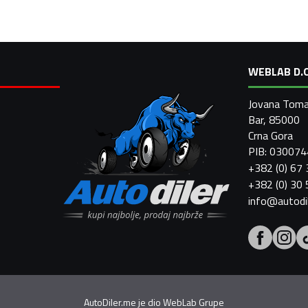
WEBLAB D.O
Jovana Toma
Bar, 85000
Crna Gora
PIB: 03007
+382 (0) 67
+382 (0) 30
info@autodi
AutoDiler.me je dio
WebLab Grupe