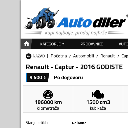
KATEGORIJE
PRODAVNICE
AUTO
Početna
Automobili
Renault
Cap
NAZAD
Renault - Captur - 2016 GODISTE
9 400
€
Po dogovoru
186000
km
1500
cm3
kilometraža
kubikaža
Stanje artikla
:
Polovno