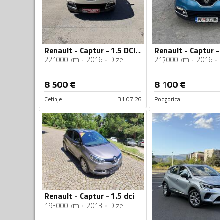
Renault - Captur - 1.5 DCI 06.2016
Renault - Captur -
221000 km
2016
Dizel
217000 km
2016
8 500
€
8 100
€
Cetinje
31.07.26
Podgorica
Renault - Captur - 1.5 dci
193000 km
2013
Dizel