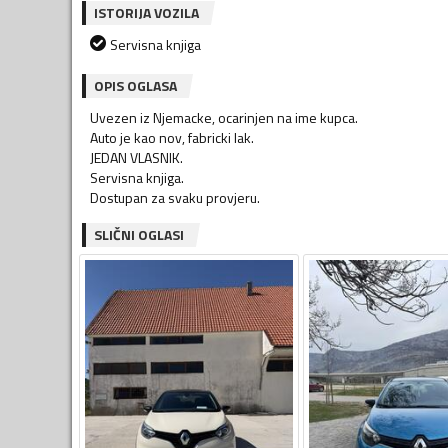
ISTORIJA VOZILA
Servisna knjiga
OPIS OGLASA
Uvezen iz Njemacke, ocarinjen na ime kupca.
Auto je kao nov, fabricki lak.
JEDAN VLASNIK.
Servisna knjiga.
Dostupan za svaku provjeru.
SLIČNI OGLASI