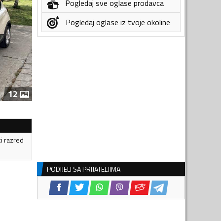
Pogledaj sve oglase prodavca
Pogledaj oglase iz tvoje okoline
12
ki razred
PODIJELI SA PRIJATELJIMA