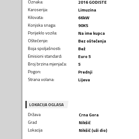
Oznaka
:
2016 GODISTE
Karoserija
:
Limuzina
Kilovata
:
66
kW
Konjska snaga
:
90
KS
Porijeklo vozila
:
Na ime kupca
Oštećenje
:
Bez oštećenja
Boja spoljašnosti
:
Bež
Emisioni standard
:
Euro 5
Broj brzina mjenjača
:
5
Pogon
:
Prednji
Strana volana
:
Lijeva
LOKACIJA OGLASA
Država
Crna Gora
Grad
Nikšić
Lokacija
Nikšić (uži dio)