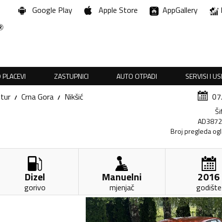
Google Play
Apple Store
AppGallery
 PLACEVI
ZASTUPNICI
AUTO OTPADI
SERVISI I U
tur
Crna Gora
Nikšić
07
Ši
AD387
Broj pregleda og
Dizel
Manuelni
2016
gorivo
mjenjač
godište