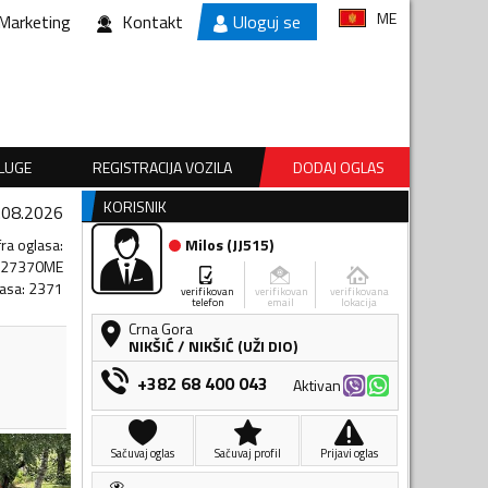
ME
Marketing
Kontakt
Uloguj se
SLUGE
REGISTRACIJA VOZILA
DODAJ OGLAS
KORISNIK
.08.2026
fra oglasa
:
Milos
(
JJ515
)
227370ME
lasa
:
2371
verifikovan
verifikovan
verifikovana
telefon
email
lokacija
Crna Gora
NIKŠIĆ
/
NIKŠIĆ (UŽI DIO)
+382 68 400 043
Aktivan
Sačuvaj oglas
Sačuvaj profil
Prijavi oglas