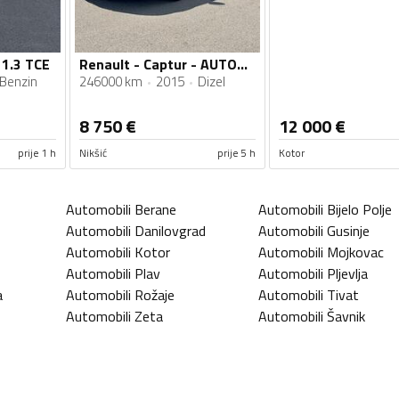
 1.3 TCE
Renault - Captur - AUTOMATIK
Benzin
246000 km
2015
Dizel
8 750
€
12 000
€
prije 1 h
Nikšić
prije 5 h
Kotor
Automobili
Berane
Automobili
Bijelo Polje
Automobili
Danilovgrad
Automobili
Gusinje
Automobili
Kotor
Automobili
Mojkovac
Automobili
Plav
Automobili
Pljevlja
a
Automobili
Rožaje
Automobili
Tivat
Automobili
Zeta
Automobili
Šavnik