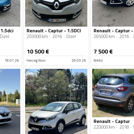
 1.5dci
Renault - Captur - 1.5DCI
Renault - Captur - 
Dizel
203000 km
2016
Dizel
265000 km
2016
10 500
€
7 500
€
18.07.26
Herceg Novi
29.03.26
Nikšić
Renault - Captur
220000 km
2018