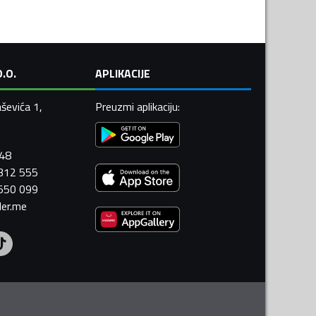
.O.
APLIKACIJE
ševića 1,
Preuzmi aplikaciju
:
448
 312 555
 550 099
ler.me