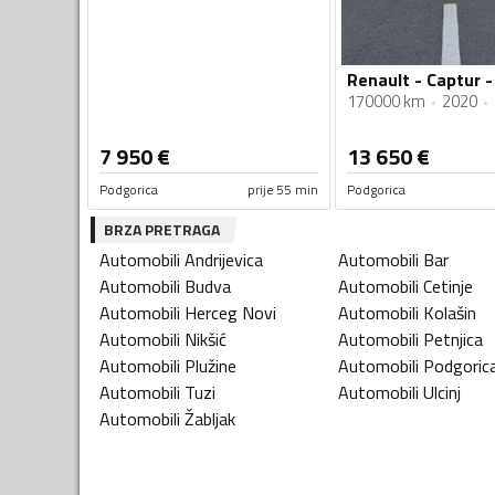
Renault - Captur -
170000 km
2020
7 950
€
13 650
€
Podgorica
prije 55 min
Podgorica
BRZA PRETRAGA
Automobili
Andrijevica
Automobili
Bar
Automobili
Budva
Automobili
Cetinje
Automobili
Herceg Novi
Automobili
Kolašin
Automobili
Nikšić
Automobili
Petnjica
Automobili
Plužine
Automobili
Podgoric
Automobili
Tuzi
Automobili
Ulcinj
Automobili
Žabljak