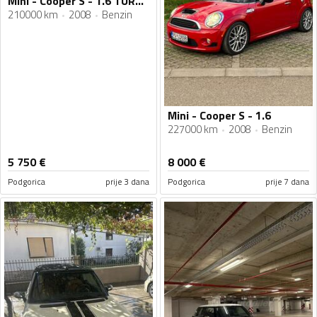
Mini - Cooper S - 1.6 TURBO
210000 km
2008
Benzin
Mini - Cooper S - 1.6
227000 km
2008
Benzin
5 750
€
8 000
€
Podgorica
prije 3 dana
Podgorica
prije 7 dana