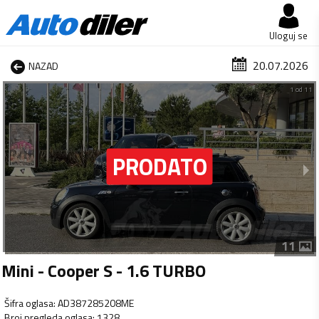
Uloguj se
20.07.2026
NAZAD
1 od 11
11
Mini - Cooper S - 1.6 TURBO
Šifra oglasa
:
AD387285208ME
Broj pregleda oglasa
:
1328