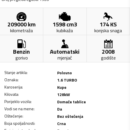
209000
km
1598
cm3
174
KS
kilometraža
kubikaža
konjska snaga
Benzin
Automatski
2008
gorivo
mjenjač
godište
Stanje artikla
:
Polovno
Oznaka
:
1.6 TURBO
Karoserija
:
Kupe
Kilovata
:
128
kW
Porijeklo vozila
:
Domaće tablice
Vodi se na mene
:
Da
Oštećenje
:
Bez oštećenja
Boja spoljašnosti
:
Crna