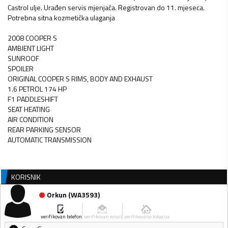
Castrol ulje. Urađen servis mjenjača. Registrovan do 11. mjeseca.
Potrebna sitna kozmetička ulaganja
2008 COOPER S
AMBIENT LIGHT
SUNROOF
SPOILER
ORIGINAL COOPER S RIMS, BODY AND EXHAUST
1.6 PETROL 174 HP
F1 PADDLESHIFT
SEAT HEATING
AIR CONDITION
REAR PARKING SENSOR
AUTOMATIC TRANSMISSION
KORISNIK
Orkun
(
WA3593
)
verifikovan telefon
verifikovan email
verifikovana lokacija