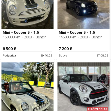
Mini - Cooper S - 1.6
Mini - Cooper S - 1.6
150000 km
2008
Benzin
145000 km
2008
Benzin
8 500
€
7 200
€
Podgorica
29.10.25
Budva
27.08.25
PLAĆEN OGLAS