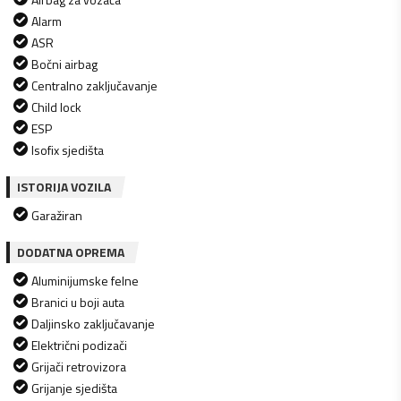
Alarm
ASR
Bočni airbag
Centralno zaključavanje
Child lock
ESP
Isofix sjedišta
ISTORIJA VOZILA
Garažiran
DODATNA OPREMA
Aluminijumske felne
Branici u boji auta
Daljinsko zaključavanje
Električni podizači
Grijači retrovizora
Grijanje sjedišta