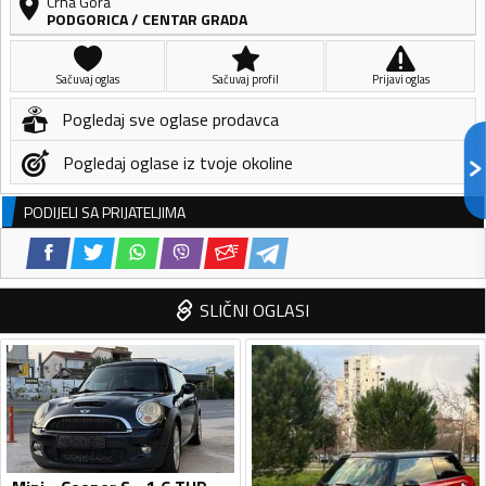
Crna Gora
PODGORICA
/
CENTAR GRADA
Sačuvaj oglas
Sačuvaj profil
Prijavi oglas
Pogledaj sve oglase prodavca
Pogledaj oglase iz tvoje okoline
PODIJELI SA PRIJATELJIMA
SLIČNI OGLASI