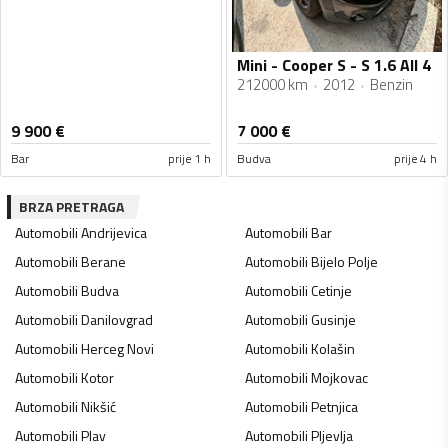
Mini - Cooper S - S 1.6 All 4
212000 km
2012
Benzin
9 900
€
7 000
€
Bar
prije 1 h
Budva
prije 4 h
BRZA PRETRAGA
Automobili
Andrijevica
Automobili
Bar
Automobili
Berane
Automobili
Bijelo Polje
Automobili
Budva
Automobili
Cetinje
Automobili
Danilovgrad
Automobili
Gusinje
Automobili
Herceg Novi
Automobili
Kolašin
Automobili
Kotor
Automobili
Mojkovac
Automobili
Nikšić
Automobili
Petnjica
Automobili
Plav
Automobili
Pljevlja