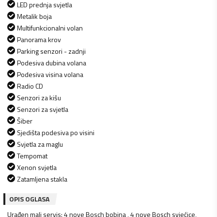
LED prednja svjetla
Metalik boja
Multifunkcionalni volan
Panorama krov
Parking senzori - zadnji
Podesiva dubina volana
Podesiva visina volana
Radio CD
Senzori za kišu
Senzori za svjetla
Šiber
Sjedišta podesiva po visini
Svjetla za maglu
Tempomat
Xenon svjetla
Zatamljena stakla
OPIS OGLASA
Urađen mali servis: 4 nove Bosch bobina , 4 nove Bosch svjećice,