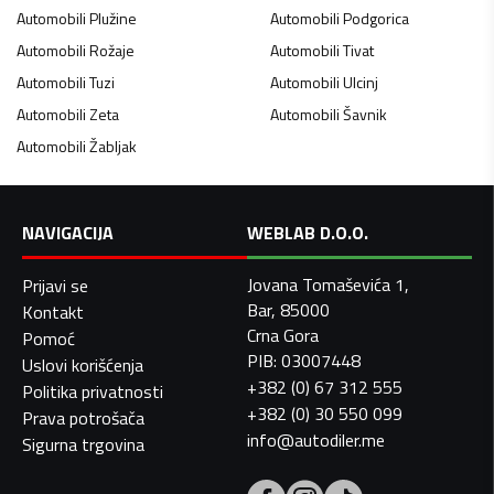
Automobili
Plužine
Automobili
Podgorica
Automobili
Rožaje
Automobili
Tivat
Automobili
Tuzi
Automobili
Ulcinj
Automobili
Zeta
Automobili
Šavnik
Automobili
Žabljak
NAVIGACIJA
WEBLAB D.O.O.
Jovana Tomaševića 1,
Prijavi se
Bar, 85000
Kontakt
Crna Gora
Pomoć
PIB: 03007448
Uslovi korišćenja
+382 (0) 67 312 555
Politika privatnosti
+382 (0) 30 550 099
Prava potrošača
info@autodiler.me
Sigurna trgovina