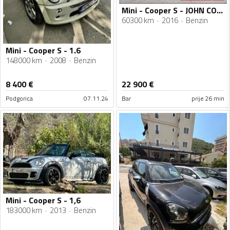
Mini - Cooper S - JOHN COOPER WORKS
60300 km
2016
Benzin
Mini - Cooper S - 1.6
148000 km
2008
Benzin
8 400
€
22 900
€
Podgorica
07.11.24
Bar
prije 26 min
Mini - Cooper S - 1,6
183000 km
2013
Benzin