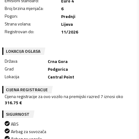
Emisioni standard
:
Euro 4
Broj brzina mjenjača
:
6
Pogon
:
Prednji
Strana volana
:
Lijeva
Registrovan do
:
11/2026
LOKACIJA OGLASA
Država
Crna Gora
Grad
Podgorica
Lokacija
Central Point
CIJENA REGISTRACIJE
Cijena registracije za ovo vozilo na premijski razred 7 iznosi oko
316.75
€
SIGURNOST
ABS
Airbag za suvozača
Airbag za vozača