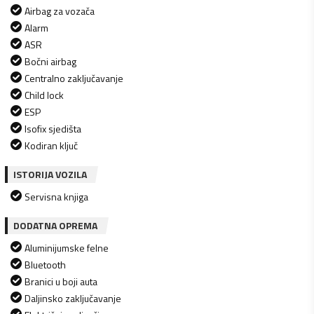
Airbag za vozača
Alarm
ASR
Bočni airbag
Centralno zaključavanje
Child lock
ESP
Isofix sjedišta
Kodiran ključ
ISTORIJA VOZILA
Servisna knjiga
DODATNA OPREMA
Aluminijumske felne
Bluetooth
Branici u boji auta
Daljinsko zaključavanje