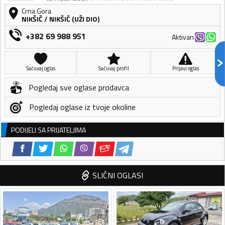
Crna Gora
NIKŠIĆ
/
NIKŠIĆ (UŽI DIO)
+382 69 988 951
Aktivan
Sačuvaj oglas
Sačuvaj profil
Prijavi oglas
Pogledaj sve oglase prodavca
Pogledaj oglase iz tvoje okoline
PODIJELI SA PRIJATELJIMA
SLIČNI OGLASI