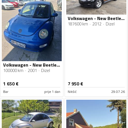
Volkswagen - New Beetle - 1.6 tdi
187600 km
2012
Dizel
Volkswagen - New Beetle - 1.9
100000 km
2001
Dizel
1 650
€
7 950
€
Bar
prije 1 dan
Nikšić
29.07.26