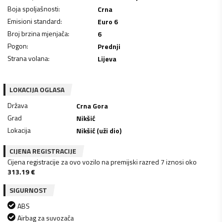
Boja spoljašnosti
:
Crna
Emisioni standard
:
Euro 6
Broj brzina mjenjača
:
6
Pogon
:
Prednji
Strana volana
:
Lijeva
LOKACIJA OGLASA
Država
Crna Gora
Grad
Nikšić
Lokacija
Nikšić (uži dio)
CIJENA REGISTRACIJE
Cijena registracije za ovo vozilo na premijski razred 7 iznosi oko
313.19
€
SIGURNOST
ABS
Airbag za suvozača