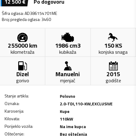
12 500
€
Po dogovoru
Šifra oglasa
:
AD386154701ME
Broj pregleda oglasa
:
3460
255000
km
1986
cm3
150
KS
kilometraža
kubikaža
konjska snaga
Dizel
Manuelni
2015
gorivo
mjenjač
godište
Stanje artikla
:
Polovno
Oznaka
:
2.0-TDI,110-KW,EXCLUSIVE
Karoserija
:
Kupe
Kilovata
:
110
kW
Porijeklo vozila
:
Na ime kupca
Oštećenje
:
Bez oštećenja