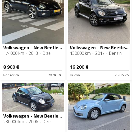
Volkswagen - New Beetle - 2.0 tdi cabrio
Volkswagen - New Beetle - 1.2tsi
174000 km
2013
Dizel
130000 km
2017
Benzin
8 900
€
16 200
€
Podgorica
29.06.26
Budva
25.06.26
Volkswagen - New Beetle - 1.9 TDI
230000 km
2006
Dizel