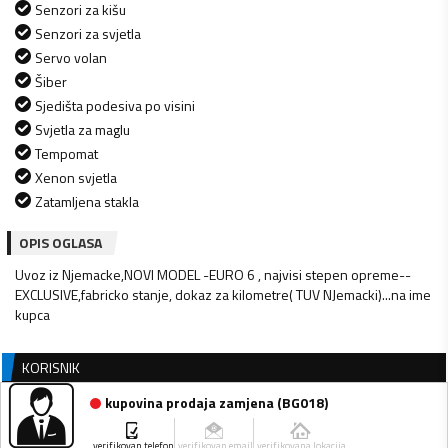
Senzori za kišu
Senzori za svjetla
Servo volan
Šiber
Sjedišta podesiva po visini
Svjetla za maglu
Tempomat
Xenon svjetla
Zatamljena stakla
OPIS OGLASA
Uvoz iz Njemacke,NOVI MODEL -EURO 6 , najvisi stepen opreme--
EXCLUSIVE,fabricko stanje, dokaz za kilometre( TUV NJemacki)...na ime
kupca
KORISNIK
kupovina prodaja zamjena
(
BG018
)
verifikovan telefon
verifikovan email
verifikovana lokacija