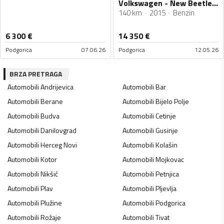
Volkswagen - New Beetle - 1.2 CABRIO
140 km
2015
Benzin
6 300
€
14 350
€
Podgorica
07.06.26
Podgorica
12.05.26
BRZA PRETRAGA
Automobili
Andrijevica
Automobili
Bar
Automobili
Berane
Automobili
Bijelo Polje
Automobili
Budva
Automobili
Cetinje
Automobili
Danilovgrad
Automobili
Gusinje
Automobili
Herceg Novi
Automobili
Kolašin
Automobili
Kotor
Automobili
Mojkovac
Automobili
Nikšić
Automobili
Petnjica
Automobili
Plav
Automobili
Pljevlja
Automobili
Plužine
Automobili
Podgorica
Automobili
Rožaje
Automobili
Tivat