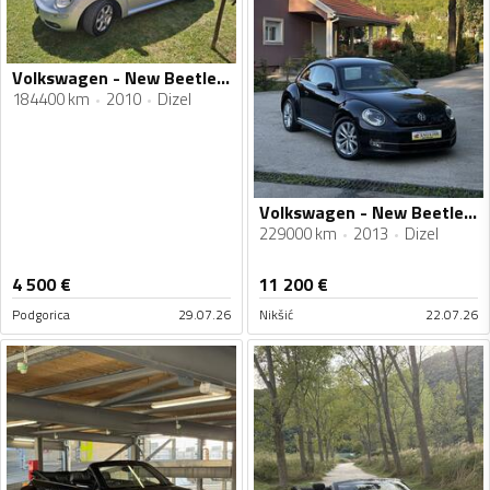
Volkswagen - New Beetle - 1.9 tdi
184400 km
2010
Dizel
Volkswagen - New Beetle - 2.0TDI
229000 km
2013
Dizel
4 500
€
11 200
€
Podgorica
29.07.26
Nikšić
22.07.26