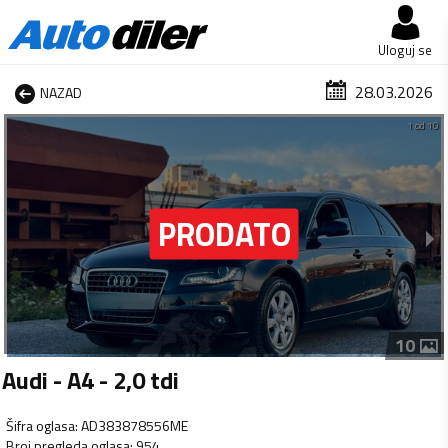
Uloguj se
28.03.2026
NAZAD
1 od 10
10
Audi - A4 - 2,0 tdi
Šifra oglasa
:
AD383878556ME
Broj pregleda oglasa
:
954