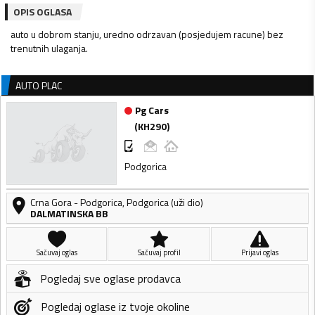
OPIS OGLASA
auto u dobrom stanju, uredno odrzavan (posjedujem racune) bez
trenutnih ulaganja.
AUTO PLAC
Pg Cars
(
KH290
)
Podgorica
Crna Gora
-
Podgorica
,
Podgorica (uži dio)
DALMATINSKA BB
Sačuvaj oglas
Sačuvaj profil
Prijavi oglas
Pogledaj sve oglase prodavca
Pogledaj oglase iz tvoje okoline