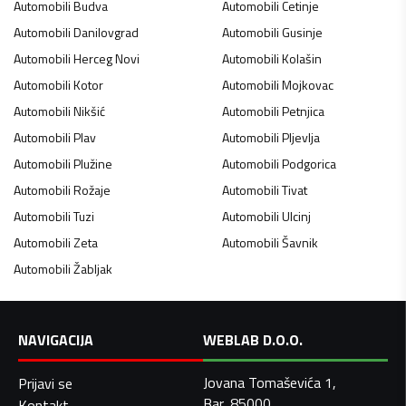
Automobili
Budva
Automobili
Cetinje
Automobili
Danilovgrad
Automobili
Gusinje
Automobili
Herceg Novi
Automobili
Kolašin
Automobili
Kotor
Automobili
Mojkovac
Automobili
Nikšić
Automobili
Petnjica
Automobili
Plav
Automobili
Pljevlja
Automobili
Plužine
Automobili
Podgorica
Automobili
Rožaje
Automobili
Tivat
Automobili
Tuzi
Automobili
Ulcinj
Automobili
Zeta
Automobili
Šavnik
Automobili
Žabljak
NAVIGACIJA
WEBLAB D.O.O.
Jovana Tomaševića 1,
Prijavi se
Bar, 85000
Kontakt