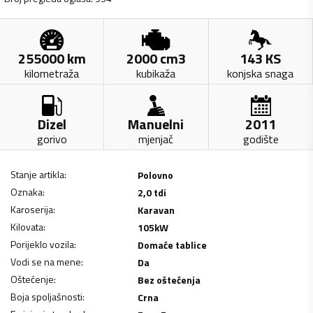
255000
km
2000
cm3
143
KS
kilometraža
kubikaža
konjska snaga
Dizel
Manuelni
2011
gorivo
mjenjač
godište
Stanje artikla
:
Polovno
Oznaka
:
2,0 tdi
Karoserija
:
Karavan
Kilovata
:
105
kW
Porijeklo vozila
:
Domaće tablice
Vodi se na mene
:
Da
Oštećenje
:
Bez oštećenja
Boja spoljašnosti
:
Crna