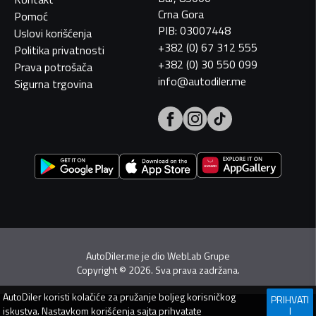
Crna Gora
Pomoć
PIB: 03007448
Uslovi korišćenja
+382 (0) 67 312 555
Politika privatnosti
+382 (0) 30 550 099
Prava potrošača
info@autodiler.me
Sigurna trgovina
AutoDiler.me je dio
WebLab Grupe
Copyright
©
2026. Sva prava zadržana.
AutoDiler
koristi kolačiće za pružanje boljeg korisničkog
PRIHVATI
iskustva. Nastavkom korišćenja sajta prihvatate
I