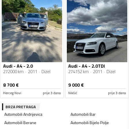
Audi - A4 - 2.0
Audi - A4 - 2.0TDI
272000 km
2011
Dizel
274152 km
2011
Dizel
8 700
€
9 000
€
Herceg Novi
prije 3 dana
Nikšić
prije 3 dana
BRZA PRETRAGA
Automobili
Andrijevica
Automobili
Bar
Automobili
Berane
Automobili
Bijelo Polje