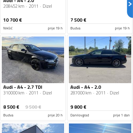
Audi - A4 - 2.0
208452 km
2011
Dizel
10 700
€
7 500
€
Nikšić
prije 19 h
Budva
prije 19 h
Audi - A4 - 2.7 TDI
Audi - A4 - 2.0
310000 km
2011
Dizel
287000 km
2011
Dizel
8 500
€
9 500
€
9 800
€
Budva
prije 20 h
Danilovgrad
prije 1 dan