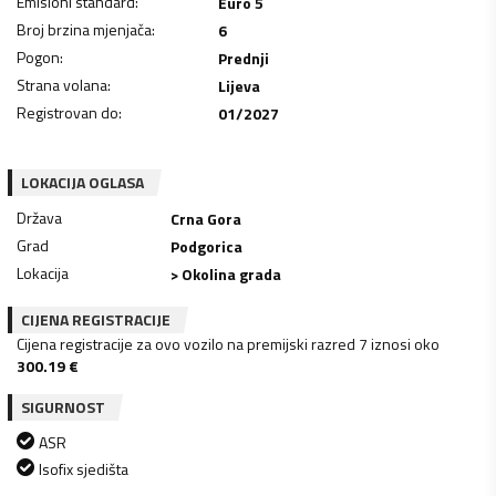
Emisioni standard
:
Euro 5
Broj brzina mjenjača
:
6
Pogon
:
Prednji
Strana volana
:
Lijeva
Registrovan do
:
01/2027
LOKACIJA OGLASA
Država
Crna Gora
Grad
Podgorica
Lokacija
> Okolina grada
CIJENA REGISTRACIJE
Cijena registracije za ovo vozilo na premijski razred 7 iznosi oko
300.19
€
SIGURNOST
ASR
Isofix sjedišta