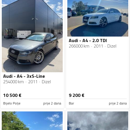
Audi - A4 - 2.0 TDI
266000 km
2011
Dizel
Audi - A4 - 3xS-Line
254000 km
2011
Dizel
10 500
€
9 200
€
Bijelo Polje
prije 2 dana
Bar
prije 2 dana