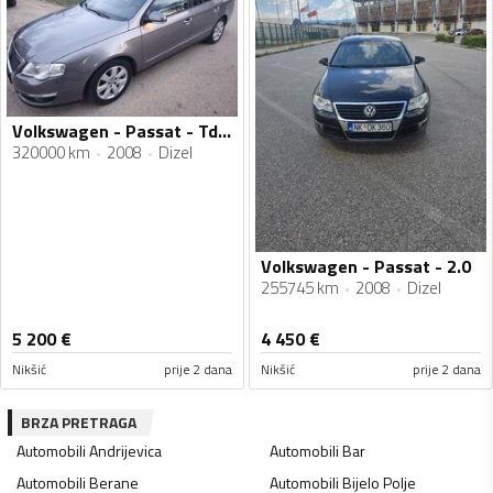
Volkswagen - Passat - Tdi Common rail
320000 km
2008
Dizel
Volkswagen - Passat - 2.0
255745 km
2008
Dizel
5 200
€
4 450
€
Nikšić
prije 2 dana
Nikšić
prije 2 dana
BRZA PRETRAGA
Automobili
Andrijevica
Automobili
Bar
Automobili
Berane
Automobili
Bijelo Polje