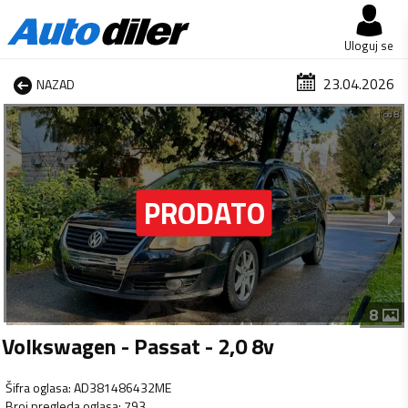
Uloguj se
23.04.2026
NAZAD
1 od 8
8
Volkswagen - Passat - 2,0 8v
Šifra oglasa
:
AD381486432ME
Broj pregleda oglasa
:
793