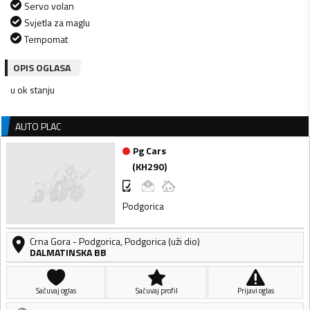
Servo volan
Svjetla za maglu
Tempomat
OPIS OGLASA
u ok stanju
AUTO PLAC
Pg Cars
(
KH290
)
Podgorica
Crna Gora
-
Podgorica
,
Podgorica (uži dio)
DALMATINSKA BB
Sačuvaj oglas
Sačuvaj profil
Prijavi oglas