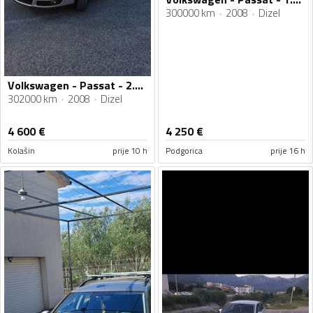
300000 km
2008
Dizel
Volkswagen - Passat - 2.0 tdi
302000 km
2008
Dizel
4 600
€
4 250
€
Kolašin
prije 10 h
Podgorica
prije 16 h