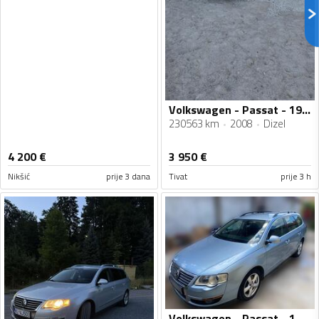
Volkswagen - Passat - 19 TDI
230563 km
2008
Dizel
4 200
€
3 950
€
Nikšić
prije 3 dana
Tivat
prije 3 h
Volkswagen - Passat - 1.9 TDI