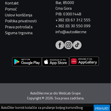
Bar, 85000
Kontakt
Crna Gora
Pomoć
PIB: 03007448
Uslovi korišćenja
+382 (0) 67 312 555
Politika privatnosti
+382 (0) 30 550 099
Prava potrošača
info@autodiler.me
Sigurna trgovina
AutoDiler.me je dio
WebLab Grupe
Copyright
©
2026. Sva prava zadržana.
AutoDiler
koristi kolačiće za pružanje boljeg korisničkog
PRIHVATI