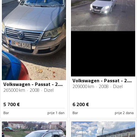
Volkswagen - Passat - 2.0 tdi 103kv
Volkswagen - Passat - 2.0 tdi
209000 km
2008
Dizel
265000 km
2008
Dizel
5 700
€
6 200
€
Bar
prije 1 dan
Bar
prije 2 dana