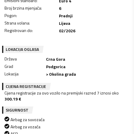
Emisioni standard
:
Euro 4
Broj brzina mjenjača
:
6
Pogon
:
Prednji
Strana volana
:
Lijeva
Registrovan do
:
02/2026
LOKACIJA OGLASA
Država
Crna Gora
Grad
Podgorica
Lokacija
> Okolina grada
CIJENA REGISTRACIJE
Cijena registracije za ovo vozilo na premijski razred 7 iznosi oko
300.19
€
SIGURNOST
Airbag za suvozača
Airbag za vozača
ASR