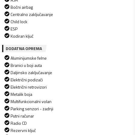
Bočni airbag
Centralno zaključavanje
Child lock
ESP
Kodiran ključ
DODATNA OPREMA
Aluminijumske felne
Branici u boji auta
Daljinsko zaključavanje
Električni podizači
Električni retrovizori
Metalik boja
Multifunkcionalni volan
Parking senzori - zadnji
Putni računar
Radio CD
Rezervni ključ