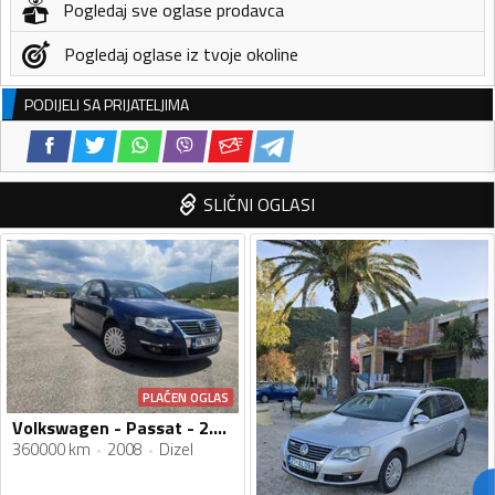
Pogledaj sve oglase prodavca
Pogledaj oglase iz tvoje okoline
PODIJELI SA PRIJATELJIMA
SLIČNI OGLASI
PLAĆEN OGLAS
Volkswagen - Passat - 2.0 TDI
360000 km
2008
Dizel