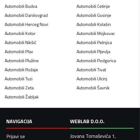
Automobili
Budva
Automobili
Cetinje
Automobili
Danilovgrad
Automobili
Gusinje
Automobili
Herceg Novi
Automobili
Kolašin
Automobili
Kotor
Automobili
Mojkovac
Automobili
Nikšić
Automobili
Petnjica
Automobili
Plav
Automobili
Pljevlja
Automobili
Plužine
Automobili
Podgorica
Automobili
Rožaje
Automobili
Tivat
Automobili
Tuzi
Automobili
Ulcinj
Automobili
Zeta
Automobili
Šavnik
Automobili
Žabljak
NAVIGACIJA
WEBLAB D.O.O.
Jovana Tomaševića 1,
Prijavi se