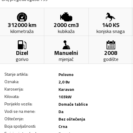
312000
km
2000
cm3
140
KS
kilometraža
kubikaža
konjska snaga
Dizel
Manuelni
2008
gorivo
mjenjač
godište
Stanje artikla
:
Polovno
Oznaka
:
2,0 8v
Karoserija
:
Karavan
Kilovata
:
103
kW
Porijeklo vozila
:
Domaće tablice
Vodi se na mene
:
Da
Oštećenje
:
Bez oštećenja
Boja spoljašnosti
:
Crna