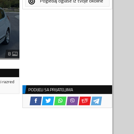
Pogledaj oglase iz tvoje okoline
8
ki razred
PODIJELI SA PRIJATELJIMA