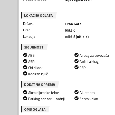
LOKACIJA OGLASA
Država
Crna Gora
Grad
Nikšić
Lokacija
Nikšić (uži dio)
SIGURNOST
ABS
Airbag za suvozača
ASR
Bočni airbag
Child lock
ESP
Kodiran ključ
DODATNA OPREMA
Aluminijumske felne
Bluetooth
Parking senzori - zadnji
Servo volan
OPIS OGLASA