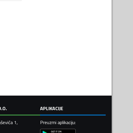
.O.
APLIKACIJE
ševića 1,
Preuzmi aplikaciju
: