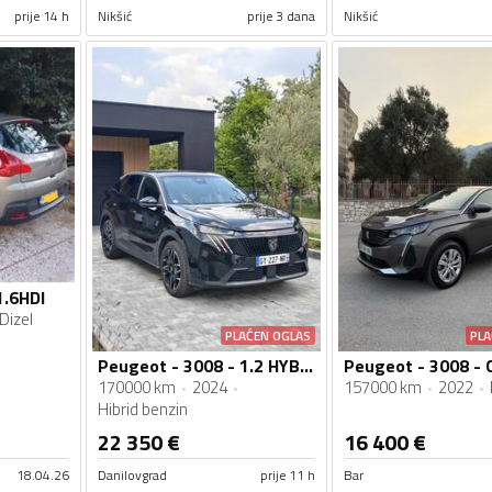
prije 14 h
Nikšić
prije 3 dana
Nikšić
1.6HDI
Dizel
PLAĆEN OGLAS
PLA
Peugeot - 3008 - 1.2 HYBRID
170000 km
2024
157000 km
2022
Hibrid benzin
22 350
€
16 400
€
18.04.26
Danilovgrad
prije 11 h
Bar