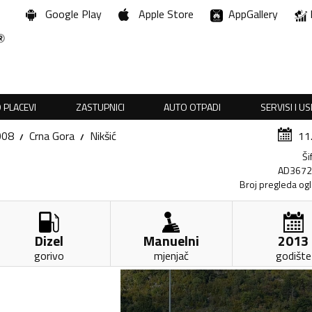
Google Play
Apple Store
AppGallery
 PLACEVI
ZASTUPNICI
AUTO OTPADI
SERVISI I U
008
Crna Gora
Nikšić
11
Ši
AD367
Broj pregleda og
Dizel
Manuelni
2013
gorivo
mjenjač
godište