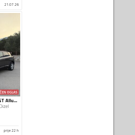
21.07.26
ĆEN OGLAS
Peugeot - 3008 - GT Allure Automatic
Dizel
prije 22 h