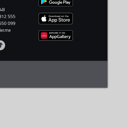
448
 312 555
 550 099
ler.me