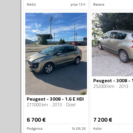
Nikšić
prije 13 h
Berane
Peugeot - 3008 - 
252000 km
2013
Peugeot - 3008 - 1.6 E HDI
277000 km
2013
Dizel
6 700
€
7 200
€
Podgorica
14.06.26
Kotor