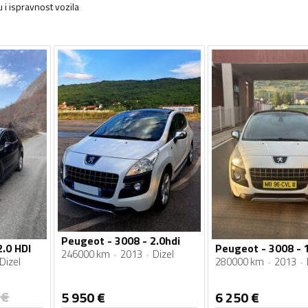
 i ispravnost vozila
Peugeot - 3008 - 2.0hdi
.0 HDI
Peugeot - 3008 - 
246000 km
2013
Dizel
Dizel
280000 km
2013
€
5 950
€
6 250
€