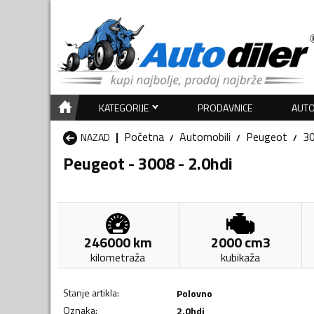
KATEGORIJE
PRODAVNICE
AUTO
Početna
Automobili
Peugeot
3
NAZAD
Peugeot - 3008 - 2.0hdi
246000
km
2000
cm3
kilometraža
kubikaža
Stanje artikla
:
Polovno
Oznaka
:
2.0hdi