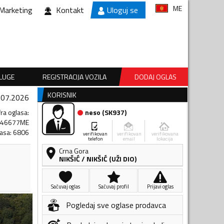
ME
Marketing
Kontakt
Uloguj se
SLUGE
REGISTRACIJA VOZILA
DODAJ OGLAS
KORISNIK
.07.2026
fra oglasa
:
neso
(
SK937
)
246677ME
lasa
:
6806
verifikovan
verifikovan
verifikovana
telefon
email
lokacija
Crna Gora
NIKŠIĆ
/
NIKŠIĆ (UŽI DIO)
Sačuvaj oglas
Sačuvaj profil
Prijavi oglas
Pogledaj sve oglase prodavca