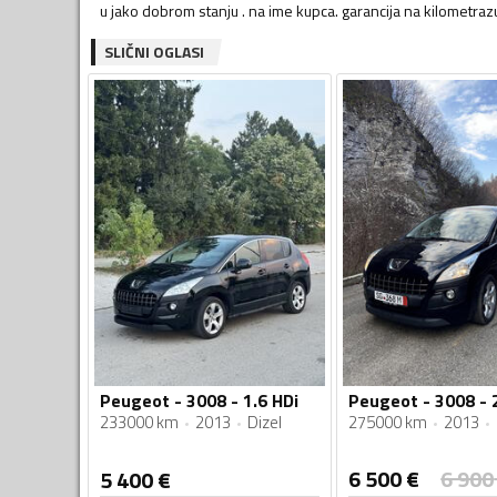
u jako dobrom stanju . na ime kupca. garancija na kilometrazu
SLIČNI OGLASI
Peugeot - 3008 - 1.6 HDi
Peugeot - 3008 - 2
233000 km
2013
Dizel
275000 km
2013
6 500
€
6 900
5 400
€