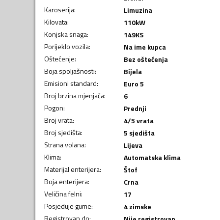
Karoserija
:
Limuzina
Kilovata
:
110
kW
Konjska snaga
:
149
KS
Porijeklo vozila
:
Na ime kupca
Oštećenje
:
Bez oštećenja
Boja spoljašnosti
:
Bijela
Emisioni standard
:
Euro 5
Broj brzina mjenjača
:
6
Pogon
:
Prednji
Broj vrata
:
4/5 vrata
Broj sjedišta
:
5 sjedišta
Strana volana
:
Lijeva
Klima
:
Automatska klima
Materijal enterijera
:
Štof
Boja enterijera
:
Crna
Veličina felni
:
17
Posjeduje gume
:
4 zimske
Registrovan do
:
Nije registrovan