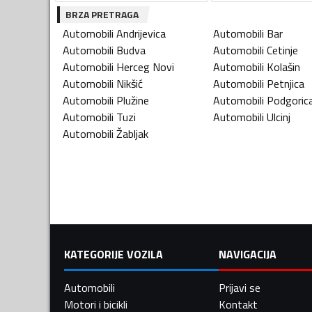
BRZA PRETRAGA
Automobili
Andrijevica
Automobili
Bar
Automobili
Budva
Automobili
Cetinje
Automobili
Herceg Novi
Automobili
Kolašin
Automobili
Nikšić
Automobili
Petnjica
Automobili
Plužine
Automobili
Podgoric
Automobili
Tuzi
Automobili
Ulcinj
Automobili
Žabljak
KATEGORIJE VOZILA
NAVIGACIJA
Automobili
Prijavi se
Motori i bicikli
Kontakt