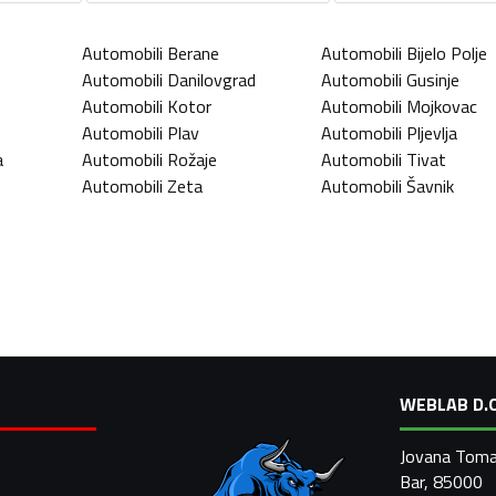
Automobili
Berane
Automobili
Bijelo Polje
Automobili
Danilovgrad
Automobili
Gusinje
Automobili
Kotor
Automobili
Mojkovac
Automobili
Plav
Automobili
Pljevlja
a
Automobili
Rožaje
Automobili
Tivat
Automobili
Zeta
Automobili
Šavnik
WEBLAB D.O
Jovana Toma
Bar, 85000