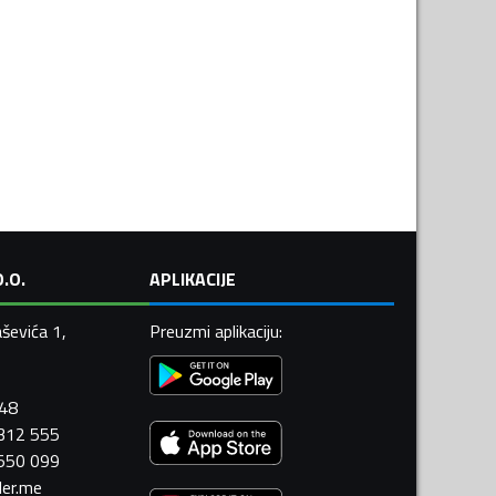
.O.
APLIKACIJE
ševića 1,
Preuzmi aplikaciju
:
448
 312 555
 550 099
ler.me