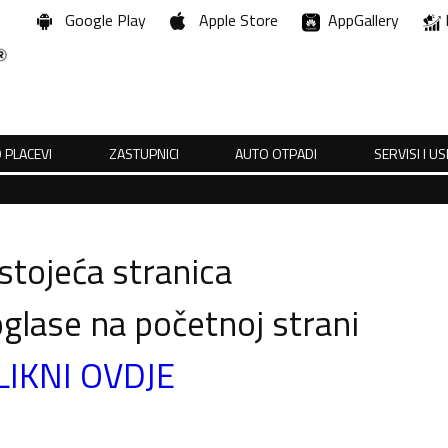
Google Play
Apple Store
AppGallery
 PLACEVI
ZASTUPNICI
AUTO OTPADI
SERVISI I U
tojeća stranica
glase na početnoj strani
LIKNI OVDJE