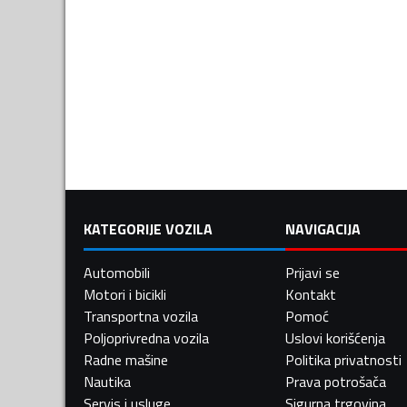
KATEGORIJE VOZILA
NAVIGACIJA
Automobili
Prijavi se
Motori i bicikli
Kontakt
Transportna vozila
Pomoć
Poljoprivredna vozila
Uslovi korišćenja
Radne mašine
Politika privatnosti
Nautika
Prava potrošača
Servis i usluge
Sigurna trgovina