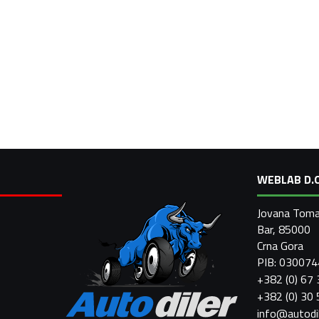
WEBLAB D.O
Jovana Toma
Bar, 85000
Crna Gora
PIB: 03007
+382 (0) 67
+382 (0) 30
info@autodi