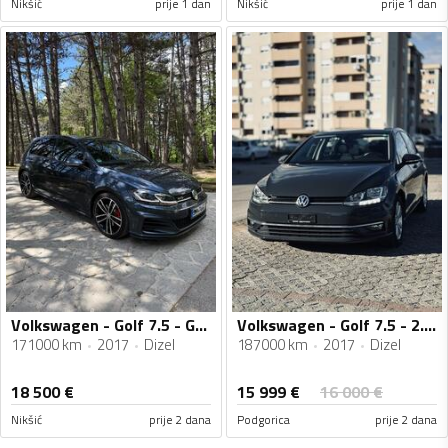
Nikšić
prije 1 dan
Nikšić
prije 1 dan
Volkswagen - Golf 7.5 - GTD
Volkswagen - Golf 7.5 - 2.0TDI, VELIKI SERVIS, KAMERA, VIRTUELNA TABLA, 4X4, REGISTROVAN GOD.
171000 km
2017
Dizel
187000 km
2017
Dizel
15 999
€
18 500
€
16 000
€
Nikšić
prije 2 dana
Podgorica
prije 2 dana