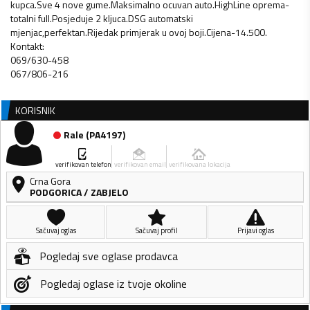
kupca.Sve 4 nove gume.Maksimalno ocuvan auto.HighLine oprema-
totalni full.Posjeduje 2 kljuca.DSG automatski
mjenjac,perfektan.Rijedak primjerak u ovoj boji.Cijena-14.500.
Kontakt:
069/630-458
067/806-216
KORISNIK
Rale
(
PA4197
)
verifikovan telefon
verifikovan email
verifikovana lokacija
Crna Gora
PODGORICA
/
ZABJELO
Sačuvaj oglas
Sačuvaj profil
Prijavi oglas
Pogledaj sve oglase prodavca
Pogledaj oglase iz tvoje okoline