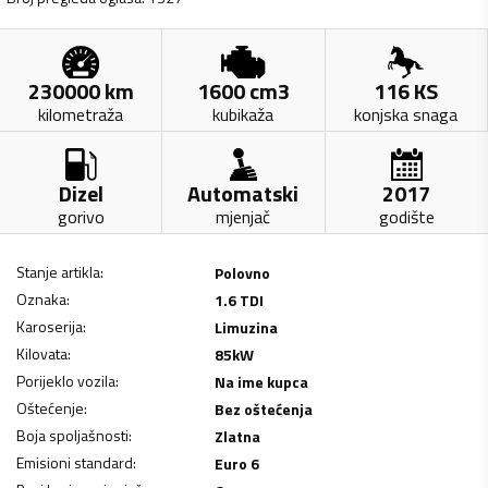
230000
km
1600
cm3
116
KS
kilometraža
kubikaža
konjska snaga
Dizel
Automatski
2017
gorivo
mjenjač
godište
Stanje artikla
:
Polovno
Oznaka
:
1.6 TDI
Karoserija
:
Limuzina
Kilovata
:
85
kW
Porijeklo vozila
:
Na ime kupca
Oštećenje
:
Bez oštećenja
Boja spoljašnosti
:
Zlatna
Emisioni standard
:
Euro 6