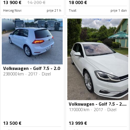
13 900
€
14 200
€
18 000
€
Herceg Novi
prije 21 h
Tivat
prije 1 dan
Volkswagen - Golf 7.5 - 2.0
238000 km
2017
Dizel
Volkswagen - Golf 7.5 - 2.0 TDI
170000 km
2017
Dizel
13 500
€
13 999
€