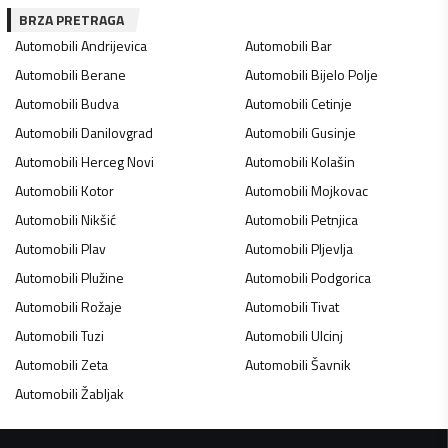
BRZA PRETRAGA
Automobili
Andrijevica
Automobili
Bar
Automobili
Berane
Automobili
Bijelo Polje
Automobili
Budva
Automobili
Cetinje
Automobili
Danilovgrad
Automobili
Gusinje
Automobili
Herceg Novi
Automobili
Kolašin
Automobili
Kotor
Automobili
Mojkovac
Automobili
Nikšić
Automobili
Petnjica
Automobili
Plav
Automobili
Pljevlja
Automobili
Plužine
Automobili
Podgorica
Automobili
Rožaje
Automobili
Tivat
Automobili
Tuzi
Automobili
Ulcinj
Automobili
Zeta
Automobili
Šavnik
Automobili
Žabljak