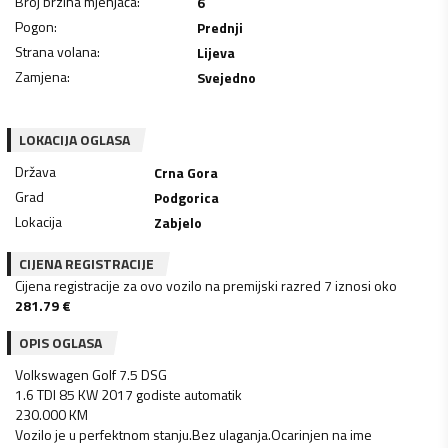
Broj brzina mjenjača
:
6
Pogon
:
Prednji
Strana volana
:
Lijeva
Zamjena
:
Svejedno
LOKACIJA OGLASA
Država
Crna Gora
Grad
Podgorica
Lokacija
Zabjelo
CIJENA REGISTRACIJE
Cijena registracije za ovo vozilo na premijski razred 7 iznosi oko
281.79
€
OPIS OGLASA
Volkswagen Golf 7.5 DSG
1.6 TDI 85 KW 2017 godiste automatik
230.000 KM
Vozilo je u perfektnom stanju.Bez ulaganja.Ocarinjen na ime