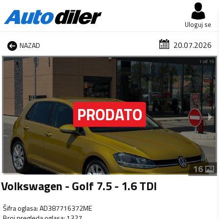
Uloguj se
20.07.2026
NAZAD
1 od 16
16
Volkswagen - Golf 7.5 - 1.6 TDI
Šifra oglasa
:
AD387716372ME
Broj pregleda oglasa
:
1327