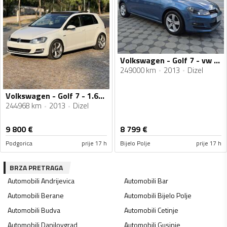
Volkswagen - Golf 7 - vw golf 7 tdi
249000 km
2013
Dizel
Volkswagen - Golf 7 - 1.6TDI
244968 km
2013
Dizel
9 800
€
8 799
€
Podgorica
prije 17 h
Bijelo Polje
prije 17 h
BRZA PRETRAGA
Automobili
Andrijevica
Automobili
Bar
Automobili
Berane
Automobili
Bijelo Polje
Automobili
Budva
Automobili
Cetinje
Automobili
Danilovgrad
Automobili
Gusinje