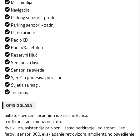
Multimedija
Navigacija
Parking senzori - prednji
Parking senzori - zadnji
Putni računar
Radio CD
Radio/Kasetofon
Rezervni ključ
Senzori za kišu
Senzori za svjetla
Sjedišta podesiva po visini
Svjetla za maglu
Tempomat
OPIS OGLASA
auto tek uvezen i ocarinjen ide na ime kupca.
u odlicno stanju mehanicki top.
dva kljuca, asistencija pri voznji, samo parkiranje, led stopovi, led
farovi, senzori 360, el.sklapanje retrovizora, ambijentalno osvetljenje,