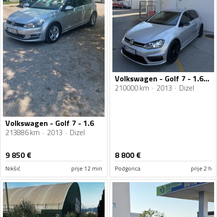
Volkswagen - Golf 7 - 1.6TDI
210000 km
2013
Dizel
Volkswagen - Golf 7 - 1.6
213886 km
2013
Dizel
9 850
€
8 800
€
Nikšić
prije 12 min
Podgorica
prije 2 h