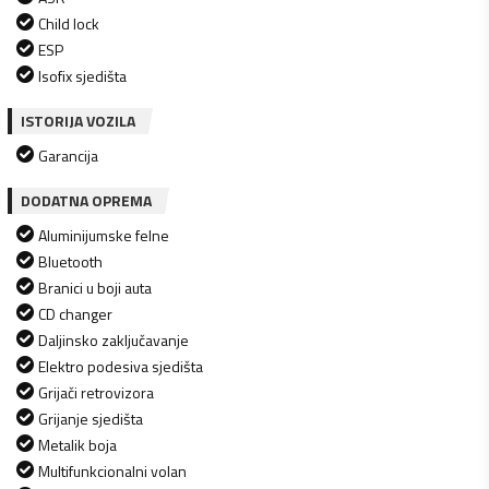
Child lock
ESP
Isofix sjedišta
ISTORIJA VOZILA
Garancija
DODATNA OPREMA
Aluminijumske felne
Bluetooth
Branici u boji auta
CD changer
Daljinsko zaključavanje
Elektro podesiva sjedišta
Grijači retrovizora
Grijanje sjedišta
Metalik boja
Multifunkcionalni volan