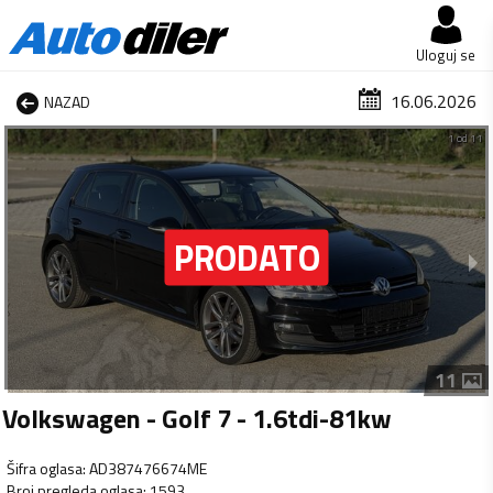
Uloguj se
16.06.2026
NAZAD
1 od 11
11
Volkswagen - Golf 7 - 1.6tdi-81kw
Šifra oglasa
:
AD387476674ME
Broj pregleda oglasa
:
1593