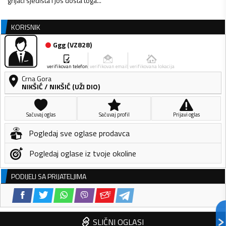
grijaci sjedista i jos dosta toga...
KORISNIK
Ggg
(
VZ828
)
verifikovan telefon
verifikovan email
verifikovana lokacija
Crna Gora
NIKŠIĆ
/
NIKŠIĆ (UŽI DIO)
Sačuvaj oglas
Sačuvaj profil
Prijavi oglas
Pogledaj sve oglase prodavca
Pogledaj oglase iz tvoje okoline
PODIJELI SA PRIJATELJIMA
SLIČNI OGLASI