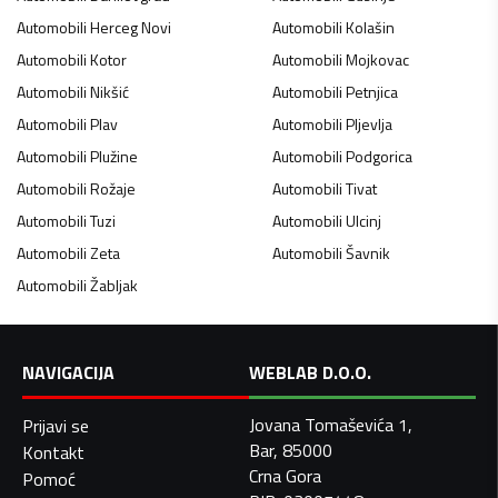
Automobili
Herceg Novi
Automobili
Kolašin
Automobili
Kotor
Automobili
Mojkovac
Automobili
Nikšić
Automobili
Petnjica
Automobili
Plav
Automobili
Pljevlja
Automobili
Plužine
Automobili
Podgorica
Automobili
Rožaje
Automobili
Tivat
Automobili
Tuzi
Automobili
Ulcinj
Automobili
Zeta
Automobili
Šavnik
Automobili
Žabljak
NAVIGACIJA
WEBLAB D.O.O.
Jovana Tomaševića 1,
Prijavi se
Bar, 85000
Kontakt
Crna Gora
Pomoć