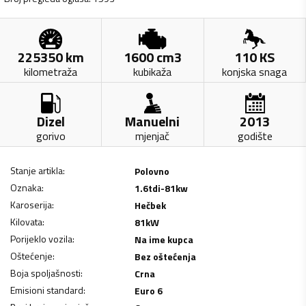
225350
km
1600
cm3
110
KS
kilometraža
kubikaža
konjska snaga
Dizel
Manuelni
2013
gorivo
mjenjač
godište
Stanje artikla
:
Polovno
Oznaka
:
1.6tdi-81kw
Karoserija
:
Hečbek
Kilovata
:
81
kW
Porijeklo vozila
:
Na ime kupca
Oštećenje
:
Bez oštećenja
Boja spoljašnosti
:
Crna
Emisioni standard
:
Euro 6