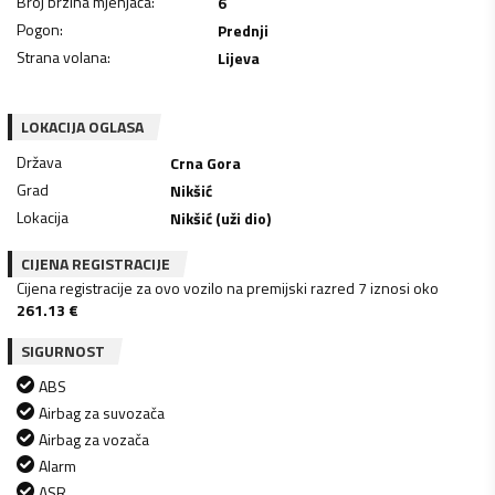
Broj brzina mjenjača
:
6
Pogon
:
Prednji
Strana volana
:
Lijeva
LOKACIJA OGLASA
Država
Crna Gora
Grad
Nikšić
Lokacija
Nikšić (uži dio)
CIJENA REGISTRACIJE
Cijena registracije za ovo vozilo na premijski razred 7 iznosi oko
261.13
€
SIGURNOST
ABS
Airbag za suvozača
Airbag za vozača
Alarm
ASR