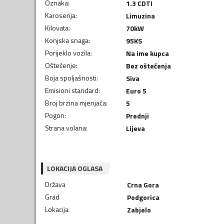
Oznaka
:
1.3 CDTI
Karoserija
:
Limuzina
Kilovata
:
70
kW
Konjska snaga
:
95
KS
Porijeklo vozila
:
Na ime kupca
Oštećenje
:
Bez oštećenja
Boja spoljašnosti
:
Siva
Emisioni standard
:
Euro 5
Broj brzina mjenjača
:
5
Pogon
:
Prednji
Strana volana
:
Lijeva
LOKACIJA OGLASA
Država
Crna Gora
Grad
Podgorica
Lokacija
Zabjelo