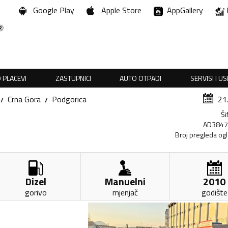
Google Play
Apple Store
AppGallery
 PLACEVI
ZASTUPNICI
AUTO OTPADI
SERVISI I U
Crna Gora
Podgorica
21
Ši
AD384
Broj pregleda og
Dizel
Manuelni
2010
gorivo
mjenjač
godište