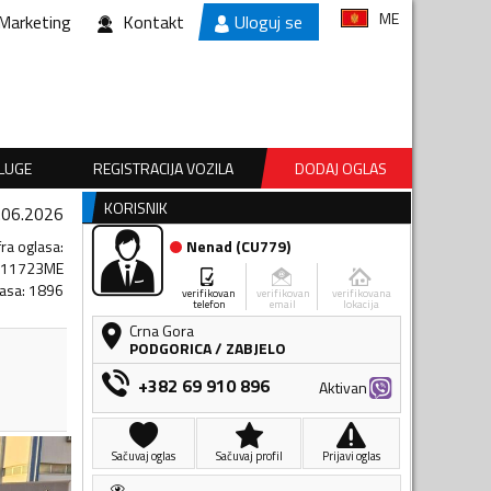
ME
Marketing
Kontakt
Uloguj se
SLUGE
REGISTRACIJA VOZILA
DODAJ OGLAS
KORISNIK
.06.2026
fra oglasa
:
Nenad
(
CU779
)
711723ME
lasa
:
1896
verifikovan
verifikovan
verifikovana
telefon
email
lokacija
Crna Gora
PODGORICA
/
ZABJELO
+382 69 910 896
Aktivan
Sačuvaj oglas
Sačuvaj profil
Prijavi oglas