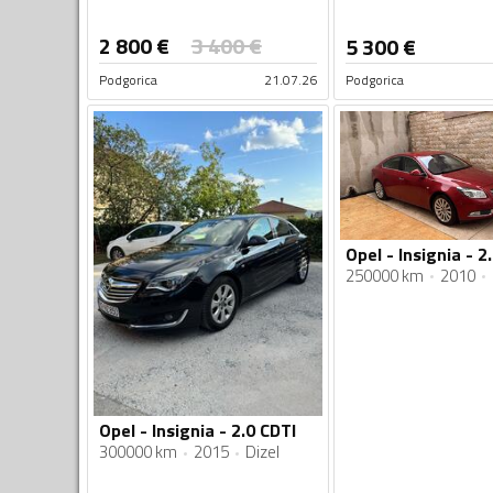
2 800
€
3 400
€
5 300
€
Podgorica
21.07.26
Podgorica
Opel - Insignia - 2
250000 km
2010
Opel - Insignia - 2.0 CDTI
300000 km
2015
Dizel