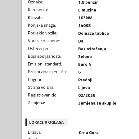
Oznaka
:
1.8 benzin
Karoserija
:
Limuzina
Kilovata
:
103
kW
Konjska snaga
:
140
KS
Porijeklo vozila
:
Domaće tablice
Vodi se na mene
:
Da
Oštećenje
:
Bez oštećenja
Boja spoljašnosti
:
Zelena
Emisioni standard
:
Euro 4
Broj brzina mjenjača
:
6
Pogon
:
Prednji
Strana volana
:
Lijeva
Registrovan do
:
02/2026
Zamjena
:
Zamjena za skuplje
LOKACIJA OGLASA
Država
Crna Gora