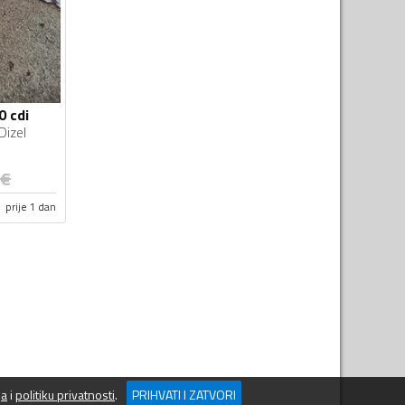
0 cdi
Dizel
€
prije 1 dan
ja
i
politiku privatnosti
.
PRIHVATI I ZATVORI