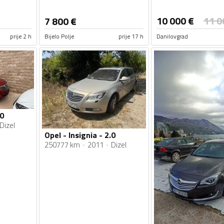
10 000
€
11 0
7 800
€
prije 2 h
Bijelo Polje
prije 17 h
Danilovgrad
.0
Dizel
Opel - Insignia - 2.0
250777 km
2011
Dizel