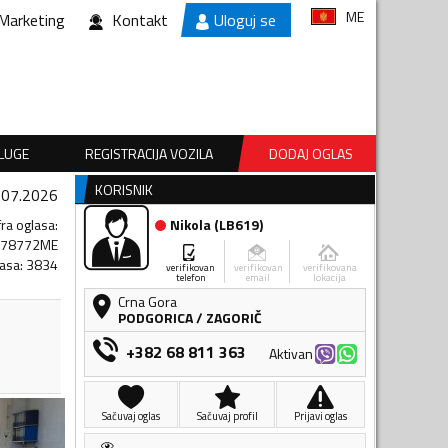
ME
Marketing
Kontakt
Uloguj se
SLUGE
REGISTRACIJA VOZILA
DODAJ OGLAS
KORISNIK
.07.2026
fra oglasa
:
Nikola
(
LB619
)
878772ME
lasa
:
3834
verifikovan
verifikovan
verifikovana
telefon
email
lokacija
Crna Gora
PODGORICA
/
ZAGORIČ
+382 68 811 363
Aktivan
Sačuvaj oglas
Sačuvaj profil
Prijavi oglas