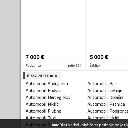
7 000
€
5 000
€
Podgorica
prije 23 h
Žabljak
BRZA PRETRAGA
Automobili
Andrijevica
Automobili
Bar
Automobili
Budva
Automobili
Cetinje
Automobili
Herceg Novi
Automobili
Kolašin
Automobili
Nikšić
Automobili
Petnjica
Automobili
Plužine
Automobili
Podgoric
Automobili
Tuzi
Automobili
Ulcinj
Automobili
Žabljak
AutoDiler
koristi kolačiće za pružanje boljeg