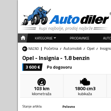
KATEGORIJE
PRODAVNICE
AUTO
Početna
Automobili
Opel
Insigni
NAZAD
Opel - Insignia - 1.8 benzin
3 600
€
Po dogovoru
103
km
1800
cm3
kilometraža
kubikaža
Stanje artikla
:
Polovno