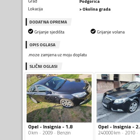
Grad
Podgorica
Lokacija
> Okolina grada
DODATNA OPREMA
Grijanje sjedišta
Grijanje volana
OPIS OGLASA
.moze zamjena uz moju doplatu
SLIČNI OGLASI
Opel - Insignia - 1.8
Opel - Insignia - 2.
0 km
2009
Benzin
240000 km
2010