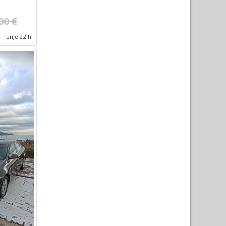
00
€
prije 22 h