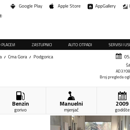
Google Play
Apple Store
AppGallery
 PLACEVI
ZASTUPNICI
AUTO OTPADI
SERVISI I U
a
Crna Gora
Podgorica
05
Ši
AD370
Broj pregleda og
Benzin
Manuelni
2009
gorivo
mjenjač
godište