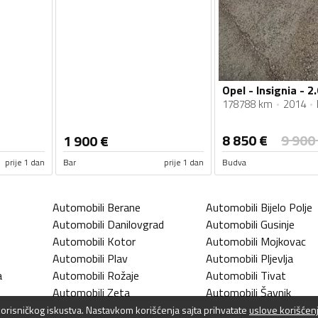
Opel - Insignia - 2.
178788 km
2014
8 850
€
9 900
1 900
€
prije 1 dan
Bar
prije 1 dan
Budva
Automobili
Berane
Automobili
Bijelo Polje
Automobili
Danilovgrad
Automobili
Gusinje
Automobili
Kotor
Automobili
Mojkovac
Automobili
Plav
Automobili
Pljevlja
a
Automobili
Rožaje
Automobili
Tivat
Automobili
Zeta
Automobili
Šavnik
 korisničkog iskustva. Nastavkom korišćenja sajta prihvatate
uslove korišćen