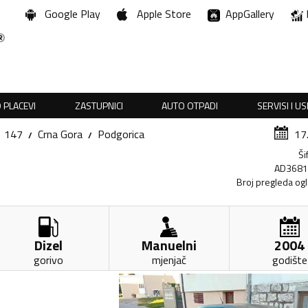
Google Play
Apple Store
AppGallery
 PLACEVI
ZASTUPNICI
AUTO OTPADI
SERVISI I U
147
Crna Gora
Podgorica
17
Ši
AD368
Broj pregleda og
Dizel
Manuelni
2004
gorivo
mjenjač
godište