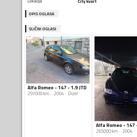
Lokacija
City kvart
OPIS OGLASA
SLIČNI OGLASI
Alfa Romeo - 147 - 1.9 JTD
297000 km
2004
Dizel
Alfa Romeo - 147 -
265000 km
2004