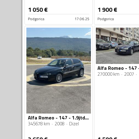
1 050
€
1 900
€
Podgorica
17.06.25
Podgorica
270000 km
2007
Alfa Romeo - 147 - 1.9jtdm 110kw
345678 km
2008
Dizel