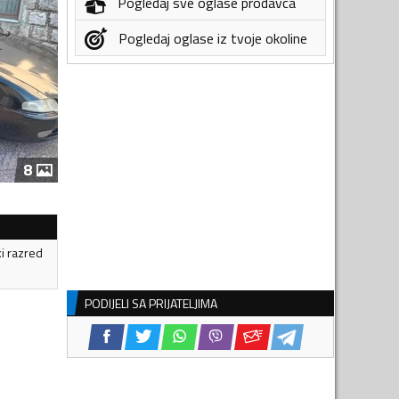
Pogledaj sve oglase prodavca
Pogledaj oglase iz tvoje okoline
8
ki razred
PODIJELI SA PRIJATELJIMA