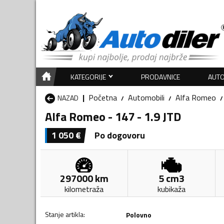
KATEGORIJE
PRODAVNICE
AUTO
Početna
Automobili
Alfa Romeo
NAZAD
Alfa Romeo - 147 - 1.9 JTD
1 050
€
Po dogovoru
297000
km
5
cm3
kilometraža
kubikaža
Stanje artikla
:
Polovno