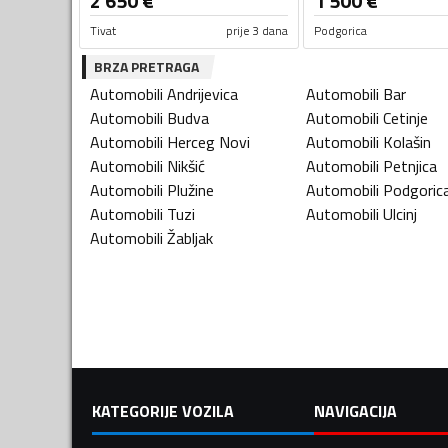
2 650
€
1 500
€
Tivat
prije 3 dana
Podgorica
BRZA PRETRAGA
Automobili
Andrijevica
Automobili
Bar
Automobili
Budva
Automobili
Cetinje
Automobili
Herceg Novi
Automobili
Kolašin
Automobili
Nikšić
Automobili
Petnjica
Automobili
Plužine
Automobili
Podgoric
Automobili
Tuzi
Automobili
Ulcinj
Automobili
Žabljak
KATEGORIJE VOZILA
NAVIGACIJA