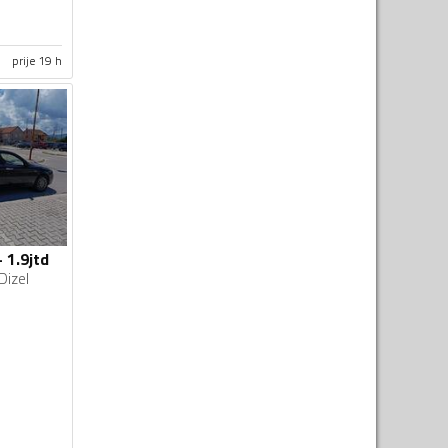
prije 19 h
 1.9jtd
Dizel