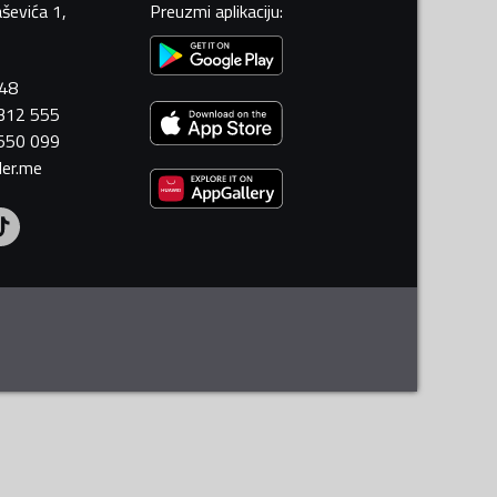
ševića 1,
Preuzmi aplikaciju
:
448
 312 555
 550 099
ler.me