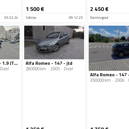
1 500
€
2 450
€
05.02.24
Cetinje
09.12.23
Danilovgrad
Alfa Romeo - 147 - 1.9 JTDM
Alfa Romeo - 147 - jtd
Dizel
280000 km
2005
Dizel
Alfa Romeo - 147 -
350000 km
2006