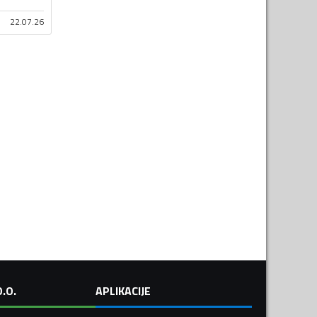
22.07.26
.O.
APLIKACIJE