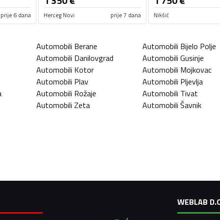
1 350
€
1 750
€
prije 6 dana
Herceg Novi
prije 7 dana
Nikšić
Automobili
Berane
Automobili
Bijelo Polje
Automobili
Danilovgrad
Automobili
Gusinje
Automobili
Kotor
Automobili
Mojkovac
Automobili
Plav
Automobili
Pljevlja
a
Automobili
Rožaje
Automobili
Tivat
Automobili
Zeta
Automobili
Šavnik
WEBLAB D.O