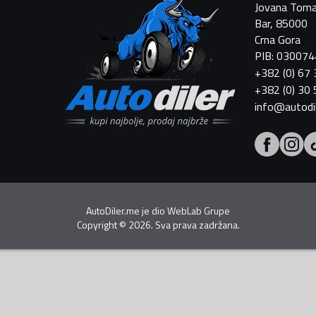
Jovana Toma
Bar, 85000
Crna Gora
PIB: 03007
+382 (0) 67
+382 (0) 30
info@autodi
AutoDiler.me je dio
WebLab Grupe
Copyright
©
2026. Sva prava zadržana.