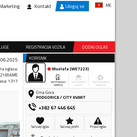
ME
Marketing
Kontakt
Uloguj se
SLUGE
REGISTRACIJA VOZILA
DODAJ OGLAS
KORISNIK
.06.2025
fra oglasa
:
Mustafa
(
WE7223
)
121856ME
lasa
:
1317
verifikovan
verifikovan
verifikovana
telefon
email
lokacija
Crna Gora
PODGORICA
/
CITY KVART
+382 67 446 645
Sačuvaj oglas
Sačuvaj profil
Prijavi oglas