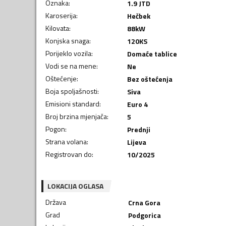
Oznaka
:
1.9 JTD
Karoserija
:
Hečbek
Kilovata
:
88
kW
Konjska snaga
:
120
KS
Porijeklo vozila
:
Domaće tablice
Vodi se na mene
:
Ne
Oštećenje
:
Bez oštećenja
Boja spoljašnosti
:
Siva
Emisioni standard
:
Euro 4
Broj brzina mjenjača
:
5
Pogon
:
Prednji
Strana volana
:
Lijeva
Registrovan do
:
10/2025
LOKACIJA OGLASA
Država
Crna Gora
Grad
Podgorica