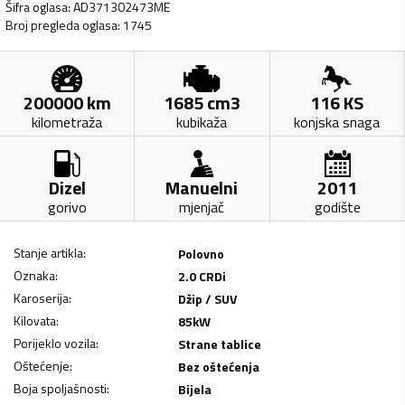
Šifra oglasa
:
AD371302473ME
Broj pregleda oglasa
:
1745
200000
km
1685
cm3
116
KS
kilometraža
kubikaža
konjska snaga
Dizel
Manuelni
2011
gorivo
mjenjač
godište
Stanje artikla
:
Polovno
Oznaka
:
2.0 CRDi
Karoserija
:
Džip / SUV
Kilovata
:
85
kW
Porijeklo vozila
:
Strane tablice
Oštećenje
:
Bez oštećenja
Boja spoljašnosti
:
Bijela