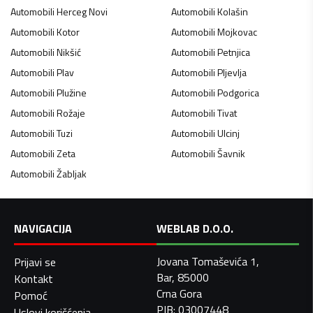
Automobili
Herceg Novi
Automobili
Kolašin
Automobili
Kotor
Automobili
Mojkovac
Automobili
Nikšić
Automobili
Petnjica
Automobili
Plav
Automobili
Pljevlja
Automobili
Plužine
Automobili
Podgorica
Automobili
Rožaje
Automobili
Tivat
Automobili
Tuzi
Automobili
Ulcinj
Automobili
Zeta
Automobili
Šavnik
Automobili
Žabljak
NAVIGACIJA
WEBLAB D.O.O.
Jovana Tomaševića 1,
Prijavi se
Bar, 85000
Kontakt
Crna Gora
Pomoć
PIB: 03007448
Uslovi korišćenja