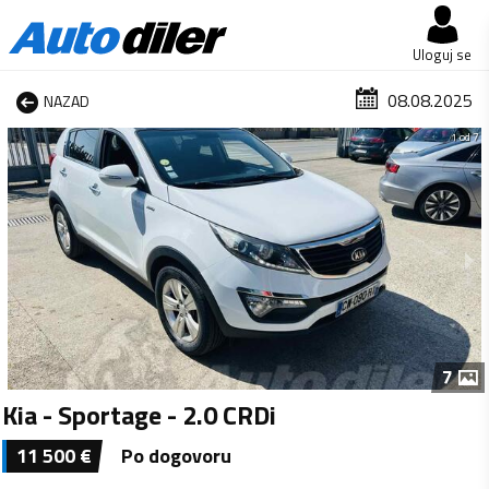
Uloguj se
08.08.2025
NAZAD
1 od 7
7
Kia - Sportage - 2.0 CRDi
11 500
€
Po dogovoru