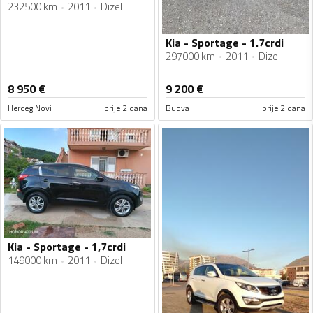
232500 km
2011
Dizel
Kia - Sportage - 1.7crdi
297000 km
2011
Dizel
8 950
€
9 200
€
Herceg Novi
prije 2 dana
Budva
prije 2 dana
Kia - Sportage - 1,7crdi
149000 km
2011
Dizel