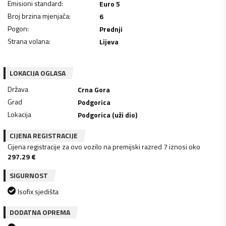
Emisioni standard
:
Euro 5
Broj brzina mjenjača
:
6
Pogon
:
Prednji
Strana volana
:
Lijeva
LOKACIJA OGLASA
Država
Crna Gora
Grad
Podgorica
Lokacija
Podgorica (uži dio)
CIJENA REGISTRACIJE
Cijena registracije za ovo vozilo na premijski razred 7 iznosi oko
297.29
€
SIGURNOST
Isofix sjedišta
DODATNA OPREMA