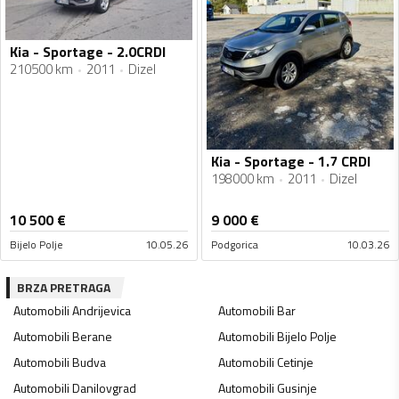
Kia - Sportage - 2.0CRDI
210500 km
2011
Dizel
Kia - Sportage - 1.7 CRDI
198000 km
2011
Dizel
10 500
€
9 000
€
Bijelo Polje
10.05.26
Podgorica
10.03.26
BRZA PRETRAGA
Automobili
Andrijevica
Automobili
Bar
Automobili
Berane
Automobili
Bijelo Polje
Automobili
Budva
Automobili
Cetinje
Automobili
Danilovgrad
Automobili
Gusinje