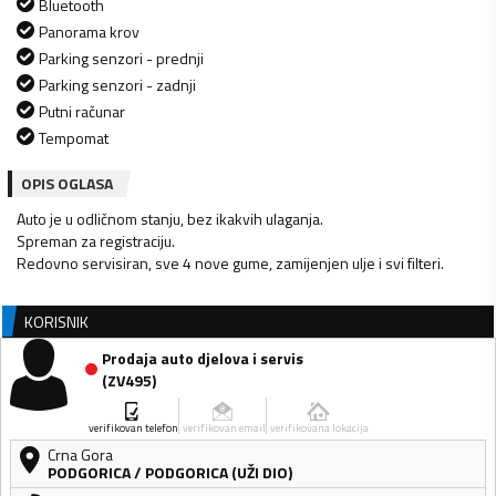
Bluetooth
Panorama krov
Parking senzori - prednji
Parking senzori - zadnji
Putni računar
Tempomat
OPIS OGLASA
Auto je u odličnom stanju, bez ikakvih ulaganja.
Spreman za registraciju.
Redovno servisiran, sve 4 nove gume, zamijenjen ulje i svi filteri.
KORISNIK
Prodaja auto djelova i servis
(
ZV495
)
verifikovan telefon
verifikovan email
verifikovana lokacija
Crna Gora
PODGORICA
/
PODGORICA (UŽI DIO)