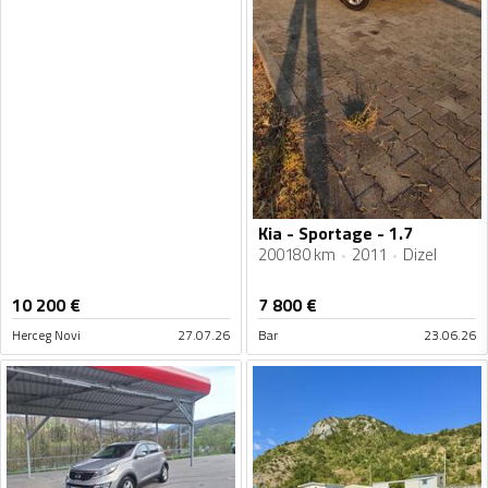
Kia - Sportage - 1.7
200180 km
2011
Dizel
10 200
€
7 800
€
Herceg Novi
27.07.26
Bar
23.06.26