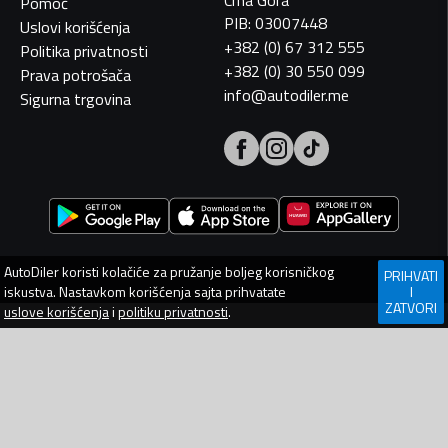
Crna Gora
Pomoć
PIB: 03007448
Uslovi korišćenja
+382 (0) 67 312 555
Politika privatnosti
+382 (0) 30 550 099
Prava potrošača
info@autodiler.me
Sigurna trgovina
AutoDiler
koristi kolačiće za pružanje boljeg korisničkog
PRIHVATI
iskustva. Nastavkom korišćenja sajta prihvatate
I
ZATVORI
uslove korišćenja
i
politiku privatnosti
.
AutoDiler.me je dio
WebLab Grupe
Copyright
©
2026. Sva prava zadržana.