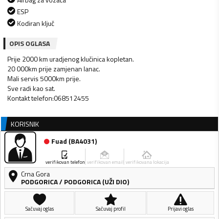
ESP
Kodiran ključ
OPIS OGLASA
Prije 2000 km uradjenog klučinica kopletan.
20 000km prije zamjenan lanac.
Mali servis 5000km prije.
Sve radi kao sat.
Kontakt telefon:068512455
KORISNIK
Fuad
(
BA4031
)
verifikovan telefon
verifikovan email
verifikovana lokacija
Crna Gora
PODGORICA
/
PODGORICA (UŽI DIO)
Sačuvaj oglas
Sačuvaj profil
Prijavi oglas