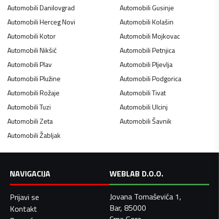
Automobili
Danilovgrad
Automobili
Gusinje
Automobili
Herceg Novi
Automobili
Kolašin
Automobili
Kotor
Automobili
Mojkovac
Automobili
Nikšić
Automobili
Petnjica
Automobili
Plav
Automobili
Pljevlja
Automobili
Plužine
Automobili
Podgorica
Automobili
Rožaje
Automobili
Tivat
Automobili
Tuzi
Automobili
Ulcinj
Automobili
Zeta
Automobili
Šavnik
Automobili
Žabljak
NAVIGACIJA
WEBLAB D.O.O.
Jovana Tomaševića 1,
Prijavi se
Bar, 85000
Kontakt