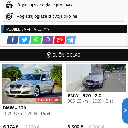
Pogledaj sve oglase prodavca
Pogledaj oglase iz tvoje okoline
PODIJELI SA PRIJATELJIMA
SLIČNI OGLASI
BMW - 320 - 2.0
PLAĆEN OGLAS
306198 km
2009
Dizel
BMW - 320
182000 km
2009
Dizel
6 374
€
5 500
€
6 700
€
6 500
€