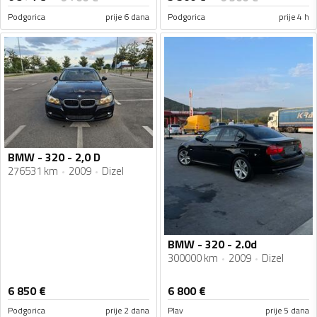
Podgorica
prije 6 dana
Podgorica
prije 4 h
BMW - 320 - 2,0 D
276531 km
2009
Dizel
BMW - 320 - 2.0d
300000 km
2009
Dizel
6 850
€
6 800
€
Podgorica
prije 2 dana
Plav
prije 5 dana