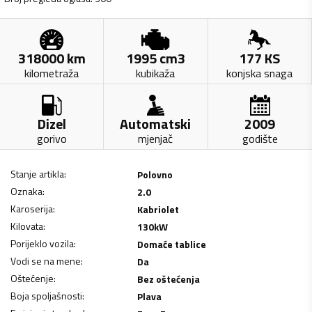
318000
km
1995
cm3
177
KS
kilometraža
kubikaža
konjska snaga
Dizel
Automatski
2009
gorivo
mjenjač
godište
Stanje artikla
:
Polovno
Oznaka
:
2.0
Karoserija
:
Kabriolet
Kilovata
:
130
kW
Porijeklo vozila
:
Domaće tablice
Vodi se na mene
:
Da
Oštećenje
:
Bez oštećenja
Boja spoljašnosti
:
Plava