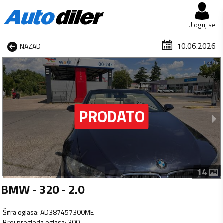
Uloguj se
10.06.2026
NAZAD
1 od 14
14
BMW - 320 - 2.0
Šifra oglasa
:
AD387457300ME
Broj pregleda oglasa
:
300