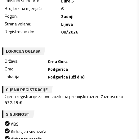
Emisioni standard
:
Euro 5
Broj brzina mjenjača
:
6
Pogon
:
Zadnji
Strana volana
:
Lijeva
Registrovan do
:
08/2026
LOKACIJA OGLASA
Država
Crna Gora
Grad
Podgorica
Lokacija
Podgorica (uži dio)
CIJENA REGISTRACIJE
Cijena registracije za ovo vozilo na premijski razred 7 iznosi oko
337.15
€
SIGURNOST
ABS
Airbag za suvozača
Airbag za vozača