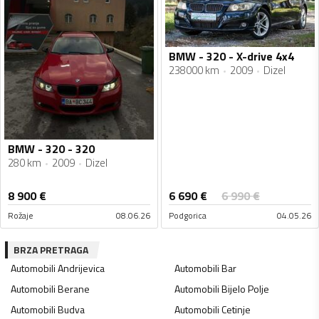
BMW - 320 - X-drive 4x4
238000 km
2009
Dizel
BMW - 320 - 320
280 km
2009
Dizel
6 690
€
8 900
€
6 990
€
Rožaje
08.06.26
Podgorica
04.05.26
BRZA PRETRAGA
Automobili
Andrijevica
Automobili
Bar
Automobili
Berane
Automobili
Bijelo Polje
Automobili
Budva
Automobili
Cetinje