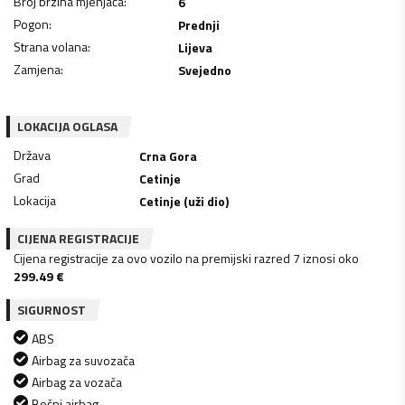
Broj brzina mjenjača
:
6
Pogon
:
Prednji
Strana volana
:
Lijeva
Zamjena
:
Svejedno
LOKACIJA OGLASA
Država
Crna Gora
Grad
Cetinje
Lokacija
Cetinje (uži dio)
CIJENA REGISTRACIJE
Cijena registracije za ovo vozilo na premijski razred 7 iznosi oko
299.49
€
SIGURNOST
ABS
Airbag za suvozača
Airbag za vozača
Bočni airbag