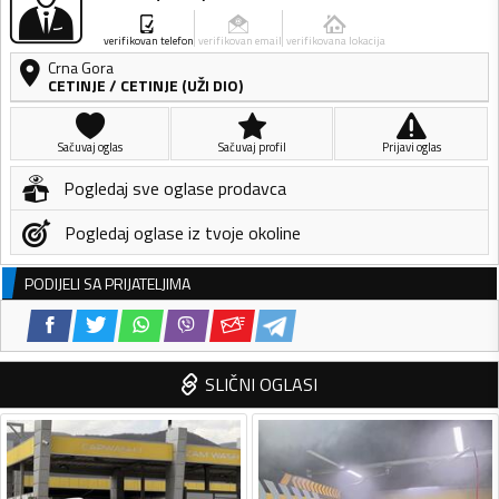
verifikovan telefon
verifikovan email
verifikovana lokacija
Crna Gora
CETINJE
/
CETINJE (UŽI DIO)
Sačuvaj oglas
Sačuvaj profil
Prijavi oglas
Pogledaj sve oglase prodavca
Pogledaj oglase iz tvoje okoline
PODIJELI SA PRIJATELJIMA
SLIČNI OGLASI