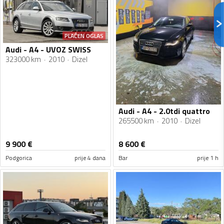
PLAĆEN OGLAS
Audi - A4 - UVOZ SWISS
323000 km
2010
Dizel
Audi - A4 - 2.0tdi quattro
265500 km
2010
Dizel
9 900
€
8 600
€
Podgorica
prije 4 dana
Bar
prije 1 h