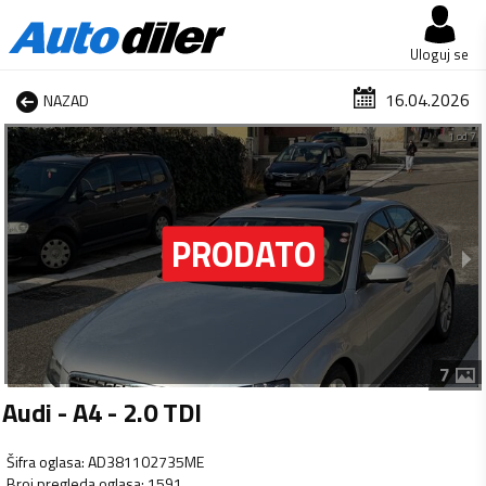
Uloguj se
16.04.2026
NAZAD
1 od 7
7
Audi - A4 - 2.0 TDI
Šifra oglasa
:
AD381102735ME
Broj pregleda oglasa
:
1591