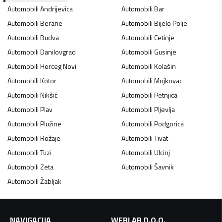
Automobili
Andrijevica
Automobili
Bar
Automobili
Berane
Automobili
Bijelo Polje
Automobili
Budva
Automobili
Cetinje
Automobili
Danilovgrad
Automobili
Gusinje
Automobili
Herceg Novi
Automobili
Kolašin
Automobili
Kotor
Automobili
Mojkovac
Automobili
Nikšić
Automobili
Petnjica
Automobili
Plav
Automobili
Pljevlja
Automobili
Plužine
Automobili
Podgorica
Automobili
Rožaje
Automobili
Tivat
Automobili
Tuzi
Automobili
Ulcinj
Automobili
Zeta
Automobili
Šavnik
Automobili
Žabljak
NAVIGACIJA
WEBLAB D.O.O.