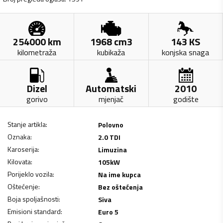
254000
km
1968
cm3
143
KS
kilometraža
kubikaža
konjska snaga
Dizel
Automatski
2010
gorivo
mjenjač
godište
Stanje artikla
:
Polovno
Oznaka
:
2.0 TDI
Karoserija
:
Limuzina
Kilovata
:
105
kW
Porijeklo vozila
:
Na ime kupca
Oštećenje
:
Bez oštećenja
Boja spoljašnosti
:
Siva
Emisioni standard
:
Euro 5