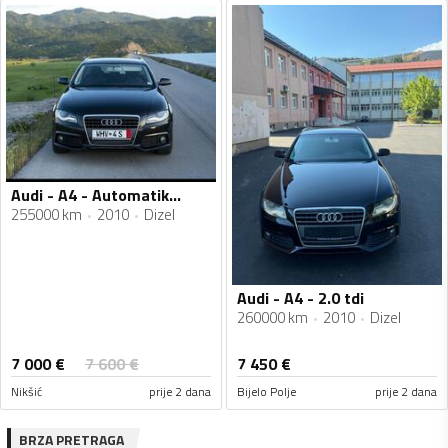
Audi - A4 - Automatik...
255000 km
2010
Dizel
Audi - A4 - 2.0 tdi
260000 km
2010
Dizel
7 000
€
7 600
€
7 450
€
Nikšić
prije 2 dana
Bijelo Polje
prije 2 dana
BRZA PRETRAGA