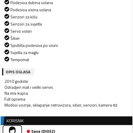
Podesiva dubina volana
Podesiva visina volana
Senzori za kišu
Senzori za svjetla
Servo volan
Šiber
Sjedišta podesiva po visini
Svjetla za maglu
Tempomat
OPIS OGLASA
2010 godiste
Odradjen mali i veliki servis
Na ime kupca
Full oprema
Modovi voznje, sklapanje retrovizora, siber, senzori, kamera itd
KORISNIK
Sasa
(
DI032
)