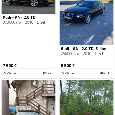
Audi - A4 - 2.0 TDI
308000 km
2010
Dizel
Audi - A4 - 2.0 TDI S-line
256000 km
2010
Dizel
7 500
€
8 500
€
Podgorica
prije 2 h
Podgorica
prije 18 h