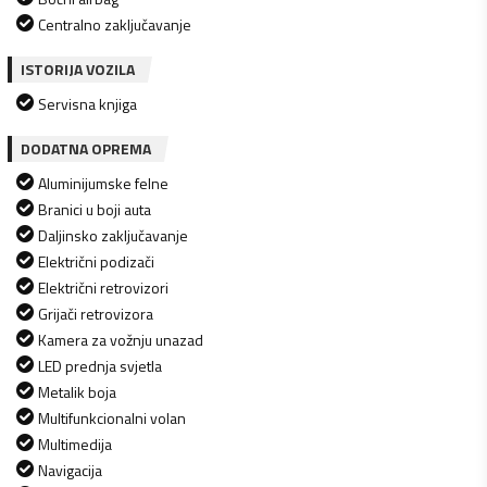
Centralno zaključavanje
ISTORIJA VOZILA
Servisna knjiga
DODATNA OPREMA
Aluminijumske felne
Branici u boji auta
Daljinsko zaključavanje
Električni podizači
Električni retrovizori
Grijači retrovizora
Kamera za vožnju unazad
LED prednja svjetla
Metalik boja
Multifunkcionalni volan
Multimedija
Navigacija