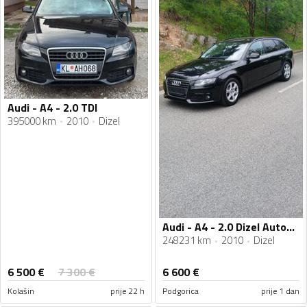
Audi - A4 - 2.0 TDI
395000 km
2010
Dizel
Audi - A4 - 2.0 Dizel Automatik
248231 km
2010
Dizel
6 500
€
7 300
€
6 600
€
Kolašin
prije 22 h
Podgorica
prije 1 dan