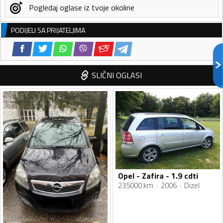
Pogledaj oglase iz tvoje okoline
PODIJELI SA PRIJATELJIMA
SLIČNI OGLASI
Opel - Zafira - 1.9 cdti
235000 km
2006
Dizel