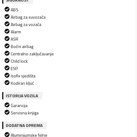
ABS
Airbag za suvozača
Airbag za vozača
Alarm
ASR
Bočni airbag
Centralno zaključavanje
Child lock
ESP
Isofix sjedišta
Kodiran ključ
ISTORIJA VOZILA
Garancija
Servisna knjiga
DODATNA OPREMA
Aluminijumske felne