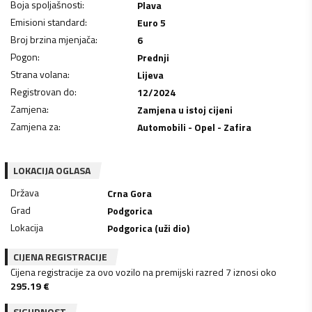
Boja spoljašnosti
:
Plava
Emisioni standard
:
Euro 5
Broj brzina mjenjača
:
6
Pogon
:
Prednji
Strana volana
:
Lijeva
Registrovan do
:
12/2024
Zamjena
:
Zamjena u istoj cijeni
Zamjena za
:
Automobili - Opel - Zafira
LOKACIJA OGLASA
Država
Crna Gora
Grad
Podgorica
Lokacija
Podgorica (uži dio)
CIJENA REGISTRACIJE
Cijena registracije za ovo vozilo na premijski razred 7 iznosi oko
295.19
€
SIGURNOST