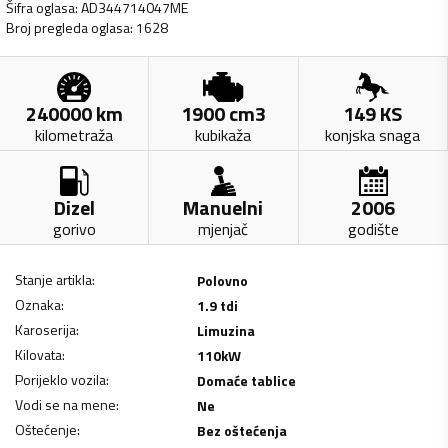
Šifra oglasa
:
AD344714047ME
Broj pregleda oglasa
:
1628
240000
km
1900
cm3
149
KS
kilometraža
kubikaža
konjska snaga
Dizel
Manuelni
2006
gorivo
mjenjač
godište
Stanje artikla
:
Polovno
Oznaka
:
1.9 tdi
Karoserija
:
Limuzina
Kilovata
:
110
kW
Porijeklo vozila
:
Domaće tablice
Vodi se na mene
:
Ne
Oštećenje
:
Bez oštećenja