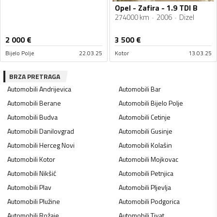
Opel - Zafira - 1.9 TDI B
274000 km
2006
Dizel
2 000
€
3 500
€
Bijelo Polje
22.03.25
Kotor
13.03.25
BRZA PRETRAGA
Automobili
Andrijevica
Automobili
Bar
Automobili
Berane
Automobili
Bijelo Polje
Automobili
Budva
Automobili
Cetinje
Automobili
Danilovgrad
Automobili
Gusinje
Automobili
Herceg Novi
Automobili
Kolašin
Automobili
Kotor
Automobili
Mojkovac
Automobili
Nikšić
Automobili
Petnjica
Automobili
Plav
Automobili
Pljevlja
Automobili
Plužine
Automobili
Podgorica
Automobili
Rožaje
Automobili
Tivat