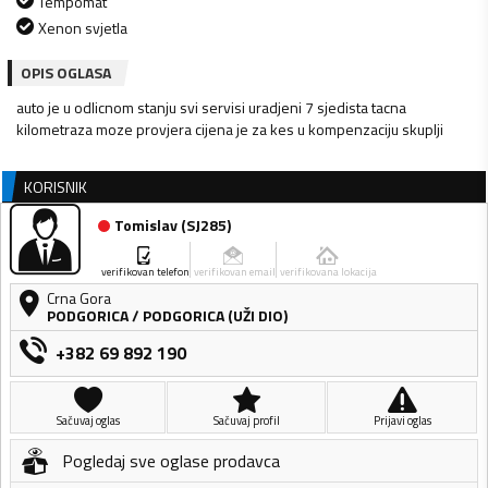
Tempomat
Xenon svjetla
OPIS OGLASA
auto je u odlicnom stanju svi servisi uradjeni 7 sjedista tacna
kilometraza moze provjera cijena je za kes u kompenzaciju skuplji
KORISNIK
Tomislav
(
SJ285
)
verifikovan telefon
verifikovan email
verifikovana lokacija
Crna Gora
PODGORICA
/
PODGORICA (UŽI DIO)
+382 69 892 190
Sačuvaj oglas
Sačuvaj profil
Prijavi oglas
Pogledaj sve oglase prodavca