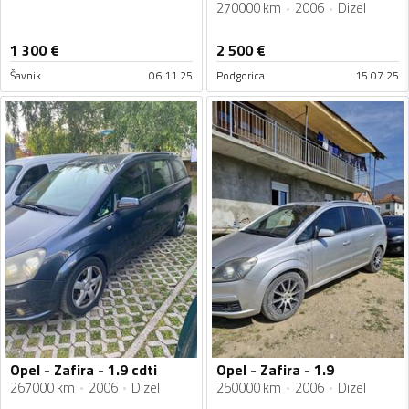
270000 km
2006
Dizel
1 300
€
2 500
€
Šavnik
06.11.25
Podgorica
15.07.25
Opel - Zafira - 1.9 cdti
Opel - Zafira - 1.9
267000 km
2006
Dizel
250000 km
2006
Dizel