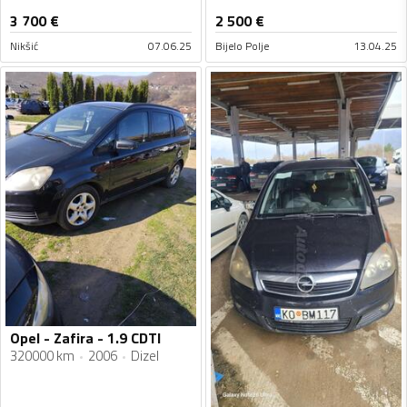
3 700
€
2 500
€
Nikšić
07.06.25
Bijelo Polje
13.04.25
Opel - Zafira - 1.9 CDTI
320000 km
2006
Dizel