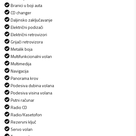
Branici u boji auta
CD changer
Daljinsko zaključavanje
Električni podizači
Električni retrovizori
Grijači retrovizora
Metalik boja
Multifunkcionalni volan
Multimedija
Navigacija
Panorama krov
Podesiva dubina volana
Podesiva visina volana
Putni računar
Radio CD
Radio/Kasetofon
Rezervni ključ
Servo volan