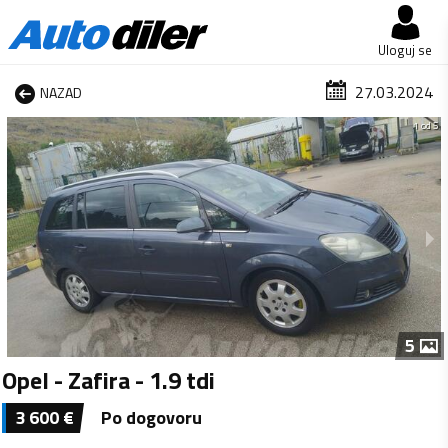
Uloguj se
27.03.2024
NAZAD
1 od 5
5
Opel - Zafira - 1.9 tdi
3 600
€
Po dogovoru