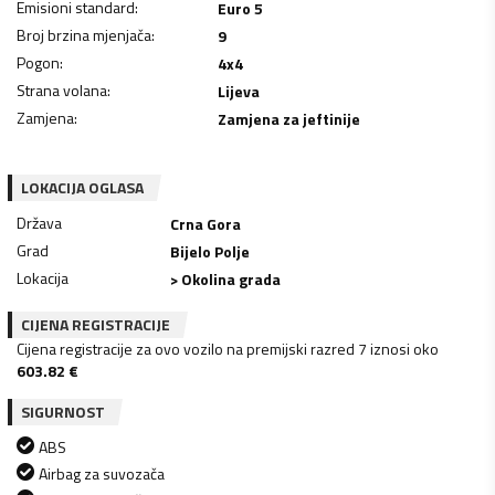
Emisioni standard
:
Euro 5
Broj brzina mjenjača
:
9
Pogon
:
4x4
Strana volana
:
Lijeva
Zamjena
:
Zamjena za jeftinije
LOKACIJA OGLASA
Država
Crna Gora
Grad
Bijelo Polje
Lokacija
> Okolina grada
CIJENA REGISTRACIJE
Cijena registracije za ovo vozilo na premijski razred 7 iznosi oko
603.82
€
SIGURNOST
ABS
Airbag za suvozača