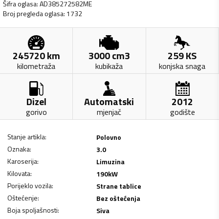
Šifra oglasa
:
AD385272582ME
Broj pregleda oglasa
:
1732
245720
km
3000
cm3
259
KS
kilometraža
kubikaža
konjska snaga
Dizel
Automatski
2012
gorivo
mjenjač
godište
Stanje artikla
:
Polovno
Oznaka
:
3.0
Karoserija
:
Limuzina
Kilovata
:
190
kW
Porijeklo vozila
:
Strane tablice
Oštećenje
:
Bez oštećenja
Boja spoljašnosti
:
Siva