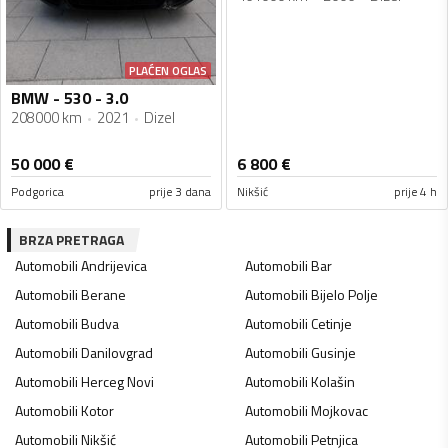
PLAĆEN OGLAS
BMW - 530 - 3.0
208000 km
2021
Dizel
50 000
€
6 800
€
Podgorica
prije 3 dana
Nikšić
prije 4 h
BRZA PRETRAGA
Automobili
Andrijevica
Automobili
Bar
Automobili
Berane
Automobili
Bijelo Polje
Automobili
Budva
Automobili
Cetinje
Automobili
Danilovgrad
Automobili
Gusinje
Automobili
Herceg Novi
Automobili
Kolašin
Automobili
Kotor
Automobili
Mojkovac
Automobili
Nikšić
Automobili
Petnjica