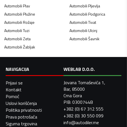
Automobili
Plav
Automobili
Pljevlja
Automobili
Plužine
Automobili
Podgorica
Automobili
Rožaje
Automobili
Tivat
Automobili
Tuzi
Automobili
Ulcinj
Automobili
Zeta
Automobili
Šavnik
Automobili
Žabljak
NAVIGACIJA
WEBLAB D.O.O.
Jovana Tomaševića 1,
Prijavi se
Bar, 85000
Kontakt
Crna Gora
Pomoć
PIB: 03007448
Uslovi korišćenja
+382 (0) 67 312 555
Politika privatnosti
+382 (0) 30 550 099
Prava potrošača
info@autodiler.me
Sigurna trgovina