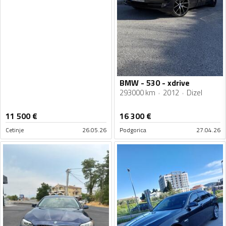
BMW - 530 - xdrive
293000 km
2012
Dizel
11 500
€
16 300
€
Cetinje
26.05.26
Podgorica
27.04.26