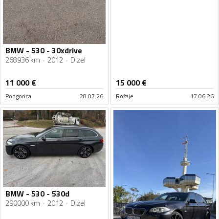
BMW - 530 - 30xdrive
268936 km
2012
Dizel
11 000
€
15 000
€
Podgorica
28.07.26
Rožaje
17.06.26
BMW - 530 - 530d
290000 km
2012
Dizel