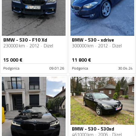
BMW - 530 - F10 Xd
BMW - 530 - xdrive
230000 km
2012
Dizel
300000 km
2012
Dizel
15 000
€
11 800
€
Podgorica
09.01.26
Podgorica
30.04.24
BMW - 530 - 530xd
461000 km
2006
Dizel