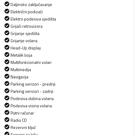
Daljinsko zaključavanje
Električni podizači
Elektro podesiva sjedišta
Grijači retrovizora
Grijanje sjedišta
Grijanje volana
Head-Up display
Metalik boja
Multifunkcionalni volan
Multimedija
Navigacija
Parking senzori - prednji
Parking senzori - zadnji
Podesiva dubina volana
Podesiva visina volana
Putni računar
Radio CD
Rezervni ključ
Senzori za kišu