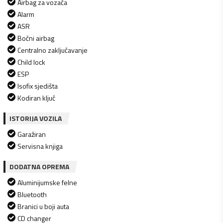
Airbag za vozača
Alarm
ASR
Bočni airbag
Centralno zaključavanje
Child lock
ESP
Isofix sjedišta
Kodiran ključ
ISTORIJA VOZILA
Garažiran
Servisna knjiga
DODATNA OPREMA
Aluminijumske felne
Bluetooth
Branici u boji auta
CD changer