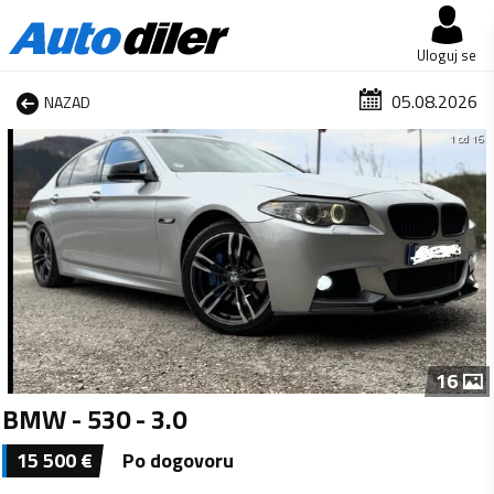
Uloguj se
05.08.2026
NAZAD
1 od 16
16
BMW - 530 - 3.0
15 500
€
Po dogovoru