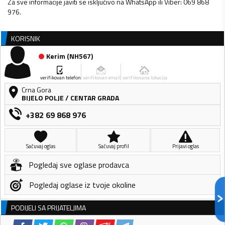
Za sve informacije javiti se isključivo na WhatsApp ili Viber: 069 868
976.
KORISNIK
Kerim
(
NH567
)
verifikovan telefon
verifikovan email
verifikovana lokacija
Crna Gora
BIJELO POLJE
/
CENTAR GRADA
+382 69 868 976
Sačuvaj oglas
Sačuvaj profil
Prijavi oglas
Pogledaj sve oglase prodavca
Pogledaj oglase iz tvoje okoline
PODIJELI SA PRIJATELJIMA