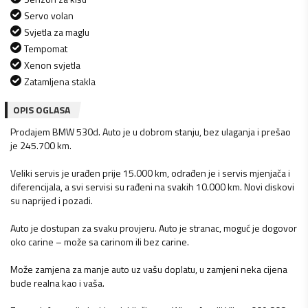
Servo volan
Svjetla za maglu
Tempomat
Xenon svjetla
Zatamljena stakla
OPIS OGLASA
Prodajem BMW 530d. Auto je u dobrom stanju, bez ulaganja i prešao
je 245.700 km.
Veliki servis je urađen prije 15.000 km, odrađen je i servis mjenjača i
diferencijala, a svi servisi su rađeni na svakih 10.000 km. Novi diskovi
su naprijed i pozadi.
Auto je dostupan za svaku provjeru. Auto je stranac, moguć je dogovor
oko carine – može sa carinom ili bez carine.
Može zamjena za manje auto uz vašu doplatu, u zamjeni neka cijena
bude realna kao i vaša.