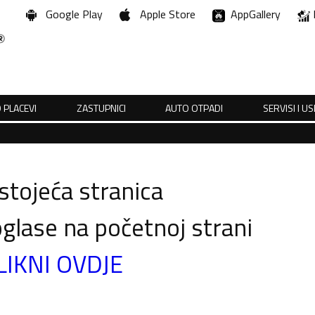
Google Play
Apple Store
AppGallery
 PLACEVI
ZASTUPNICI
AUTO OTPADI
SERVISI I U
tojeća stranica
glase na početnoj strani
LIKNI OVDJE