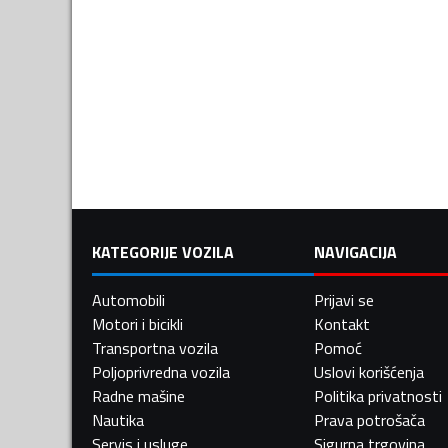
KATEGORIJE VOZILA
NAVIGACIJA
Automobili
Prijavi se
Motori i bicikli
Kontakt
Transportna vozila
Pomoć
Poljoprivredna vozila
Uslovi korišćenja
Radne mašine
Politika privatnosti
Nautika
Prava potrošača
Servis i usluge
Sigurna trgovina