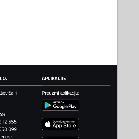
.O.
APLIKACIJE
ševića 1,
Preuzmi aplikaciju
:
448
 312 555
 550 099
ler.me