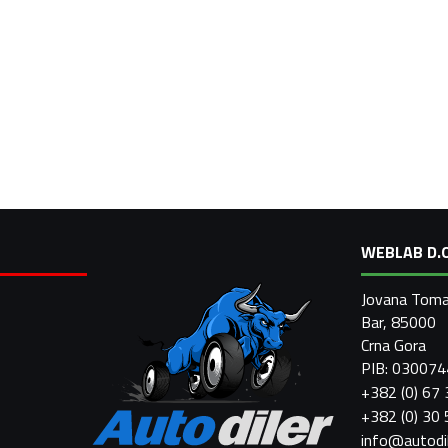
WEBLAB D.O
Jovana Toma
Bar, 85000
Crna Gora
PIB: 03007
+382 (0) 67
+382 (0) 30
info@autodi