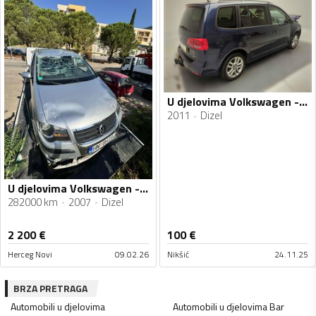
U djelovima Volkswagen - Touran
2011
Dizel
U djelovima Volkswagen - Touran 1.9 TDI
282000 km
2007
Dizel
2 200
€
100
€
Herceg Novi
09.02.26
Nikšić
24.11.25
BRZA PRETRAGA
Automobili u djelovima
Automobili u djelovima
Bar