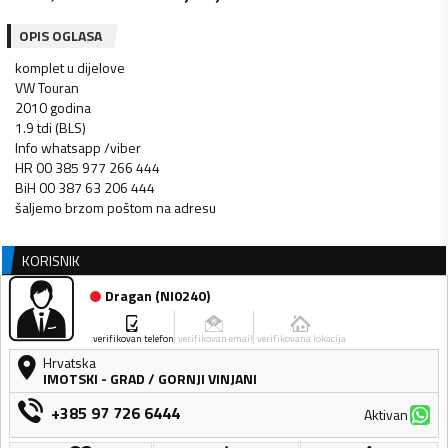
OPIS OGLASA
komplet u dijelove
VW Touran
2010 godina
1.9 tdi (BLS)
Info whatsapp /viber
HR 00 385 977 266 444
BiH 00 387 63 206 444
šaljemo brzom poštom na adresu
KORISNIK
Dragan
(
NI0240
)
verifikovan telefon
verifikovan email
verifikovana lokacija
Hrvatska
IMOTSKI - GRAD
/
GORNJI VINJANI
+385 97 726 6444
Aktivan