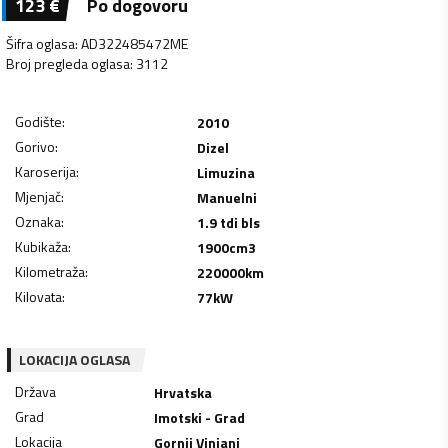
123
€
Po dogovoru
Šifra oglasa
:
AD322485472ME
Broj pregleda oglasa
:
3112
Godište
:
2010
Gorivo
:
Dizel
Karoserija
:
Limuzina
Mjenjač
:
Manuelni
Oznaka
:
1.9 tdi bls
Kubikaža
:
1900
cm3
Kilometraža
:
220000
km
Kilovata
:
77
kW
LOKACIJA OGLASA
Država
Hrvatska
Grad
Imotski - Grad
Lokacija
Gornji Vinjani