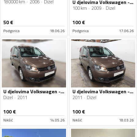
180000 km
2006
Dizel
U djelovima Volkswagen - Touran 1.9, 2.0 tdi BLS,BMM automatik u manual
100 km
2009
Dizel
50
€
100
€
Podgorica
18.06.26
Podgorica
17.06.26
U djelovima Volkswagen - Touran
U djelovima Volkswagen - Touran
Dizel
2011
2011
Dizel
100
€
100
€
Nikšić
14.05.26
Nikšić
18.03.26