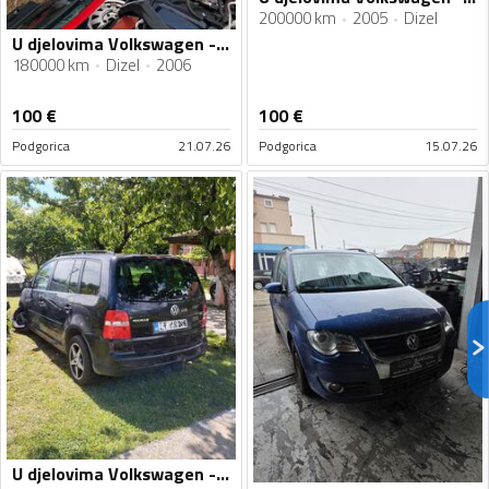
200000 km
2005
Dizel
U djelovima Volkswagen - Touran 2.0 TDI
180000 km
Dizel
2006
100
€
100
€
Podgorica
21.07.26
Podgorica
15.07.26
U djelovima Volkswagen - Touran 1.9 TDI