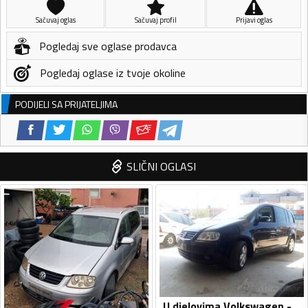
Sačuvaj oglas
Sačuvaj profil
Prijavi oglas
Pogledaj sve oglase prodavca
Pogledaj oglase iz tvoje okoline
PODIJELI SA PRIJATELJIMA
SLIČNI OGLASI
U djelovima Volkswagen - Touran 2.0