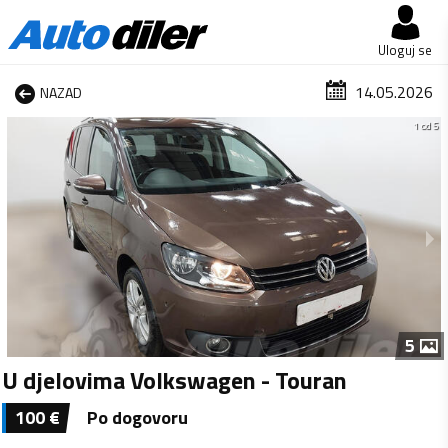
Uloguj se
14.05.2026
NAZAD
1 od 5
5
U djelovima Volkswagen - Touran
100
€
Po dogovoru