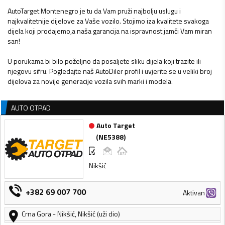
AutoTarget Montenegro je tu da Vam pruži najbolju uslugu i
najkvalitetnije dijelove za Vaše vozilo. Stojimo iza kvalitete svakoga
dijela koji prodajemo,a naša garancija na ispravnost jamči Vam miran
san!
U porukama bi bilo poželjno da posaljete sliku dijela koji trazite ili
njegovu sifru. Pogledajte naš AutoDiler profil i uvjerite se u veliki broj
dijelova za novije generacije vozila svih marki i modela.
AUTO OTPAD
Auto Target
(
NE5388
)
Nikšić
+382 69 007 700
Aktivan
Crna Gora
-
Nikšić
,
Nikšić (uži dio)