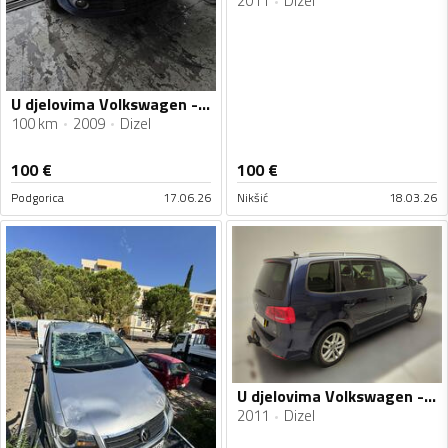
2011
Dizel
U djelovima Volkswagen - Touran 1.9, 2.0 tdi BLS,BMM automatik u manual
100 km
2009
Dizel
100
€
100
€
Podgorica
17.06.26
Nikšić
18.03.26
U djelovima Volkswagen - Touran
2011
Dizel