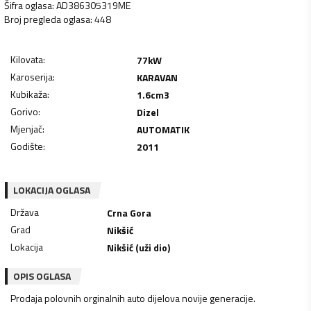
Šifra oglasa
:
AD386305319ME
Broj pregleda oglasa
:
448
Kilovata
:
77
kW
Karoserija
:
KARAVAN
Kubikaža
:
1.6
cm3
Gorivo
:
Dizel
Mjenjač
:
AUTOMATIK
Godište
:
2011
LOKACIJA OGLASA
Država
Crna Gora
Grad
Nikšić
Lokacija
Nikšić (uži dio)
OPIS OGLASA
Prodaja polovnih orginalnih auto dijelova novije generacije.