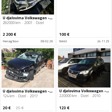
U djelovima Volkswagen - Touran 1.9 TDI
282000 km
2007
Dizel
2 200
€
100
€
Herceg Novi
09.02.26
Nikšić
24.11.25
U djelovima Volkswagen - Touran 1.9 tdi bls
U djelovima Volkswagen - Touran 16
220000 km
Dizel
2010
124 km
Dizel
2017
20
€
25
€
123
€