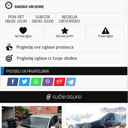
RADNO VRIJEME
PON-PET
SUBOTA
NEDJELJA
08:00-20:00
08:00-20:00
ZATVORENO
Sačuvaj oglas
Sačuvaj profil
Prijavi oglas
Pogledaj sve oglase prodavca
Pogledaj oglase iz tvoje okoline
PODIJELI SA PRIJATELJIMA
SLIČNI OGLASI