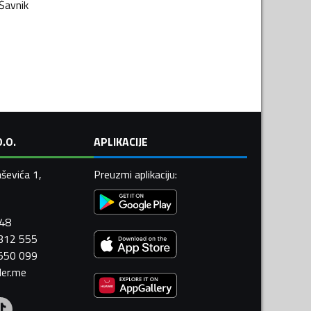
Šavnik
.O.
APLIKACIJE
ševića 1,
Preuzmi aplikaciju
:
448
 312 555
 550 099
ler.me