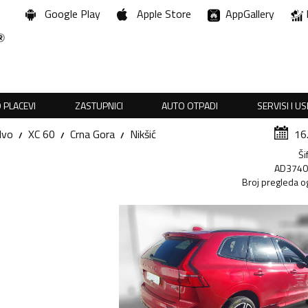
Google Play
Apple Store
AppGallery
 PLACEVI
ZASTUPNICI
AUTO OTPADI
SERVISI I U
lvo
XC 60
Crna Gora
Nikšić
16
Ši
AD374
Broj pregleda o