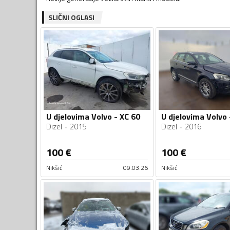
SLIČNI OGLASI
U djelovima Volvo - XC 60
U djelovima Volvo 
Dizel
2015
Dizel
2016
100
€
100
€
Nikšić
09.03.26
Nikšić