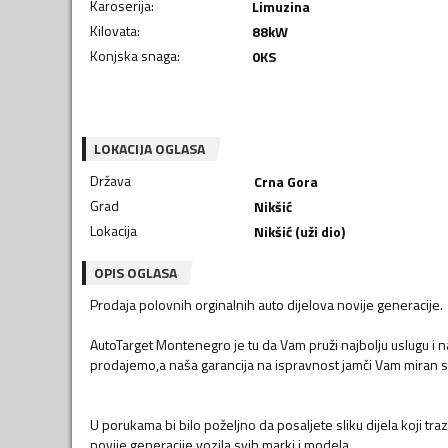
Karoserija
:
Limuzina
Kilovata
:
88
kW
Konjska snaga
:
0
KS
LOKACIJA OGLASA
Država
Crna Gora
Grad
Nikšić
Lokacija
Nikšić (uži dio)
OPIS OGLASA
Prodaja polovnih orginalnih auto dijelova novije generacije.
AutoTarget Montenegro je tu da Vam pruži najbolju uslugu i naj
prodajemo,a naša garancija na ispravnost jamči Vam miran s
U porukama bi bilo poželjno da posaljete sliku dijela koji trazit
novije generacije vozila svih marki i modela.