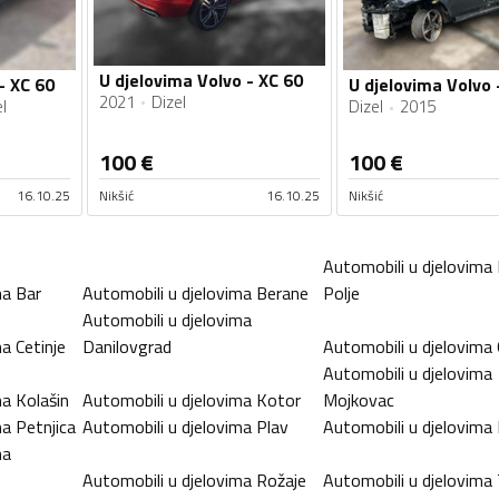
U djelovima Volvo - XC 60
- XC 60
U djelovima Volvo 
2021
Dizel
l
Dizel
2015
100
€
100
€
16.10.25
Nikšić
16.10.25
Nikšić
Automobili u djelovima
ma
Bar
Automobili u djelovima
Berane
Polje
Automobili u djelovima
ma
Cetinje
Danilovgrad
Automobili u djelovima
Automobili u djelovima
ma
Kolašin
Automobili u djelovima
Kotor
Mojkovac
ma
Petnjica
Automobili u djelovima
Plav
Automobili u djelovima
ma
Automobili u djelovima
Rožaje
Automobili u djelovima