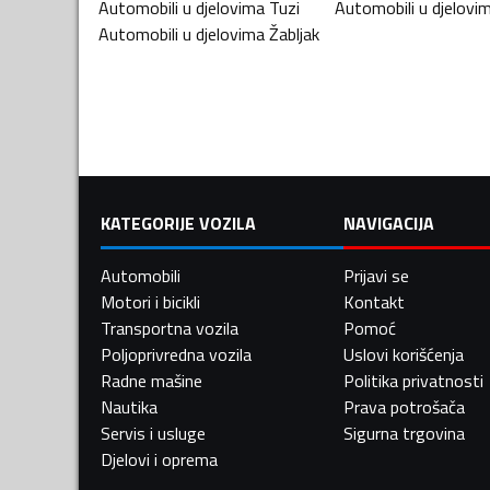
Automobili u djelovima
Tuzi
Automobili u djelovi
Automobili u djelovima
Žabljak
KATEGORIJE VOZILA
NAVIGACIJA
Automobili
Prijavi se
Motori i bicikli
Kontakt
Transportna vozila
Pomoć
Poljoprivredna vozila
Uslovi korišćenja
Radne mašine
Politika privatnosti
Nautika
Prava potrošača
Servis i usluge
Sigurna trgovina
Djelovi i oprema