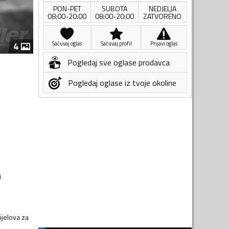
PON-PET
SUBOTA
NEDJELJA
08:00-20:00
08:00-20:00
ZATVORENO
4
Sačuvaj oglas
Sačuvaj profil
Prijavi oglas
Pogledaj sve oglase prodavca
Pogledaj oglase iz tvoje okoline
i
dijelova za