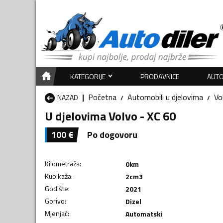
KATEGORIJE
PRODAVNICE
AUTO
Početna
Automobili u djelovima
Vo
NAZAD
U djelovima Volvo - XC 60
100
€
Po dogovoru
Kilometraža
:
0
km
Kubikaža
:
2
cm3
Godište
:
2021
Gorivo
:
Dizel
Mjenjač
:
Automatski