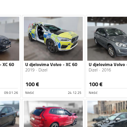
- XC 60
U djelovima Volvo - XC 60
U djelovima Volvo 
2019
Dizel
Dizel
2016
100
€
100
€
09.01.26
Nikšić
24.12.25
Nikšić