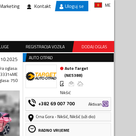
ME
Marketing
Kontakt
Uloguj se
SLUGE
REGISTRACIJA VOZILA
DODAJ OGLAS
AUTO OTPAD
.10.2025
fra oglasa
:
Auto Target
033314ME
(
NE5388
)
glasa
:
750
Nikšić
+382 69 007 700
Aktivan
Crna Gora
-
Nikšić
,
Nikšić (uži dio)
RADNO VRIJEME