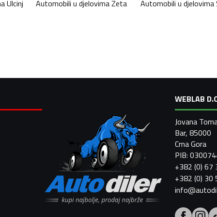
ma
Ulcinj
Automobili u djelovima
Zeta
Automobili u djelovima
WEBLAB D.O
Jovana Toma
Bar, 85000
Crna Gora
PIB: 03007
+382 (0) 67
+382 (0) 30
info@autodi