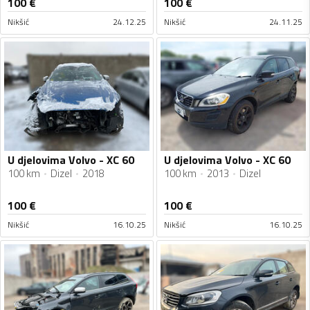
100
€
100
€
Nikšić
24.12.25
Nikšić
24.11.25
U djelovima Volvo - XC 60
U djelovima Volvo - XC 60
100 km
Dizel
2018
100 km
2013
Dizel
100
€
100
€
Nikšić
16.10.25
Nikšić
16.10.25