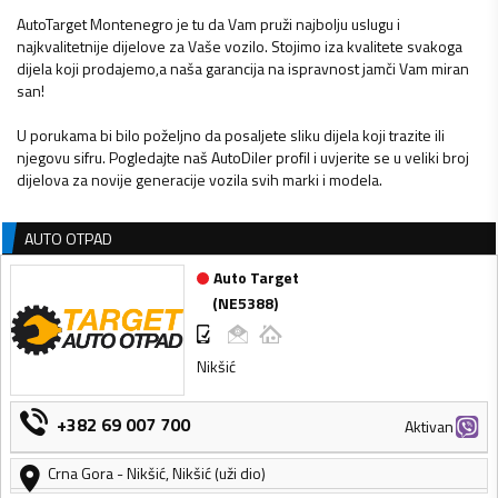
AutoTarget Montenegro je tu da Vam pruži najbolju uslugu i
najkvalitetnije dijelove za Vaše vozilo. Stojimo iza kvalitete svakoga
dijela koji prodajemo,a naša garancija na ispravnost jamči Vam miran
san!
U porukama bi bilo poželjno da posaljete sliku dijela koji trazite ili
njegovu sifru. Pogledajte naš AutoDiler profil i uvjerite se u veliki broj
dijelova za novije generacije vozila svih marki i modela.
AUTO OTPAD
Auto Target
(
NE5388
)
Nikšić
+382 69 007 700
Aktivan
Crna Gora
-
Nikšić
,
Nikšić (uži dio)