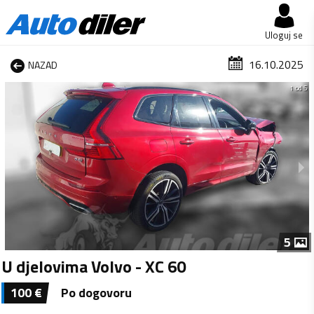
Uloguj se
16.10.2025
NAZAD
1 od 5
5
U djelovima Volvo - XC 60
100
€
Po dogovoru