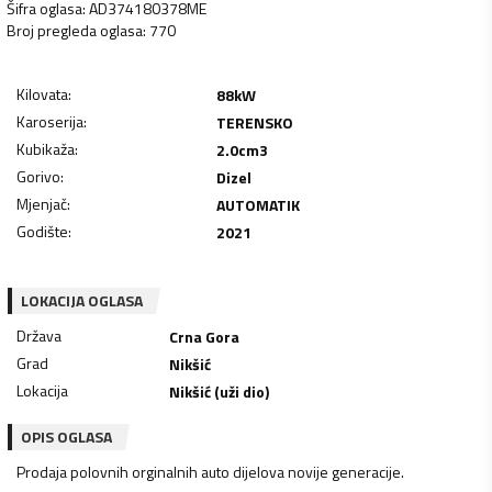
Šifra oglasa
:
AD374180378ME
Broj pregleda oglasa
:
770
Kilovata
:
88
kW
Karoserija
:
TERENSKO
Kubikaža
:
2.0
cm3
Gorivo
:
Dizel
Mjenjač
:
AUTOMATIK
Godište
:
2021
LOKACIJA OGLASA
Država
Crna Gora
Grad
Nikšić
Lokacija
Nikšić (uži dio)
OPIS OGLASA
Prodaja polovnih orginalnih auto dijelova novije generacije.