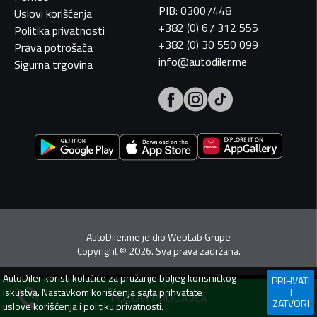
PIB: 03007448
Uslovi korišćenja
+382 (0) 67 312 555
Politika privatnosti
+382 (0) 30 550 099
Prava potrošača
info@autodiler.me
Sigurna trgovina
AutoDiler.me je dio
WebLab Grupe
Copyright
©
2026. Sva prava zadržana.
AutoDiler
koristi kolačiće za pružanje boljeg korisničkog
PRIHVATI
iskustva. Nastavkom korišćenja sajta prihvatate
I
POZOVI PRODAVCA
ZATVORI
uslove korišćenja
i
politiku privatnosti
.