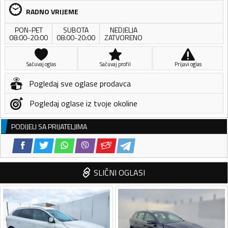
RADNO VRIJEME
PON-PET
SUBOTA
NEDJELJA
08:00-20:00
08:00-20:00
ZATVORENO
Sačuvaj oglas
Sačuvaj profil
Prijavi oglas
Pogledaj sve oglase prodavca
Pogledaj oglase iz tvoje okoline
PODIJELI SA PRIJATELJIMA
SLIČNI OGLASI