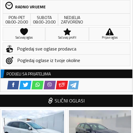
RADNO VRIJEME
PON-PET
SUBOTA
NEDJELJA
08:00-20:00
08:00-20:00
ZATVORENO
Sačuvaj oglas
Sačuvaj profil
Prijavi oglas
Pogledaj sve oglase prodavca
Pogledaj oglase iz tvoje okoline
PODIJELI SA PRIJATELJIMA
SLIČNI OGLASI