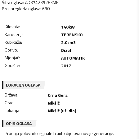
Šifra oglasa
:
AD374235283ME
Broj pregleda oglasa
:
690
Kilovata
:
140
kW
Karoserija
:
TERENSKO
Kubikaža
:
2.0
cm3
Gorivo
:
Dizel
Mjenjač
:
AUTOMATIK
Godište
:
2017
LOKACIJA OGLASA
Država
Crna Gora
Grad
Nikšić
Lokacija
Nikšić (uži dio)
OPIS OGLASA
Prodaja polovnih orginalnih auto dijelova novije generacije.