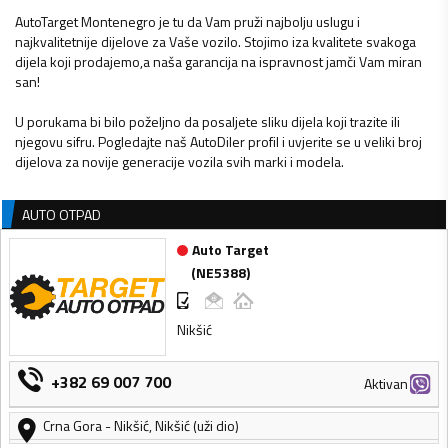
AutoTarget Montenegro je tu da Vam pruži najbolju uslugu i
najkvalitetnije dijelove za Vaše vozilo. Stojimo iza kvalitete svakoga
dijela koji prodajemo,a naša garancija na ispravnost jamči Vam miran
san!
U porukama bi bilo poželjno da posaljete sliku dijela koji trazite ili
njegovu sifru. Pogledajte naš AutoDiler profil i uvjerite se u veliki broj
dijelova za novije generacije vozila svih marki i modela.
AUTO OTPAD
Auto Target
(
NE5388
)
Nikšić
+382 69 007 700
Aktivan
Crna Gora
-
Nikšić
,
Nikšić (uži dio)