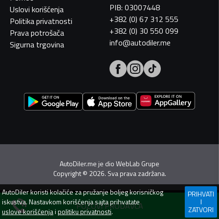
PIB: 03007448
Uslovi korišćenja
+382 (0) 67 312 555
Politika privatnosti
+382 (0) 30 550 099
Prava potrošača
info@autodiler.me
Sigurna trgovina
AutoDiler.me je dio
WebLab Grupe
Copyright
©
2026. Sva prava zadržana.
AutoDiler
koristi kolačiće za pružanje boljeg korisničkog
PRIHVATI
iskustva. Nastavkom korišćenja sajta prihvatate
I
POZOVI PRODAVCA
ZATVORI
uslove korišćenja
i
politiku privatnosti
.