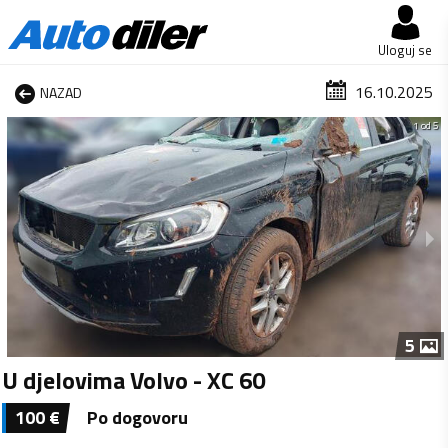
Uloguj se
16.10.2025
NAZAD
1 od 5
5
U djelovima Volvo - XC 60
100
€
Po dogovoru