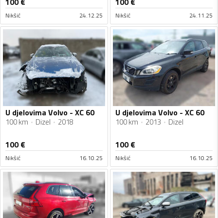
100
€
100
€
Nikšić
24.12.25
Nikšić
24.11.25
U djelovima Volvo - XC 60
U djelovima Volvo - XC 60
100 km
Dizel
2018
100 km
2013
Dizel
100
€
100
€
Nikšić
16.10.25
Nikšić
16.10.25