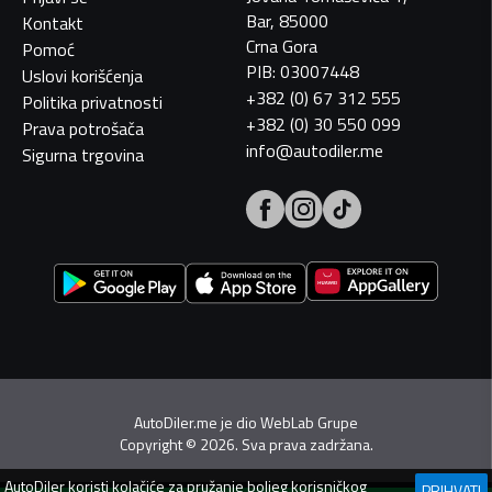
Bar, 85000
Kontakt
Crna Gora
Pomoć
PIB: 03007448
Uslovi korišćenja
+382 (0) 67 312 555
Politika privatnosti
+382 (0) 30 550 099
Prava potrošača
info@autodiler.me
Sigurna trgovina
AutoDiler.me je dio
WebLab Grupe
Copyright
©
2026. Sva prava zadržana.
AutoDiler
koristi kolačiće za pružanje boljeg korisničkog
PRIHVATI