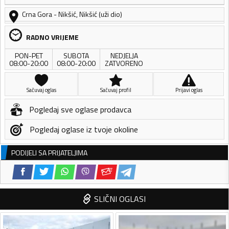
Crna Gora
-
Nikšić
,
Nikšić (uži dio)
RADNO VRIJEME
PON-PET
SUBOTA
NEDJELJA
08:00-20:00
08:00-20:00
ZATVORENO
Sačuvaj oglas
Sačuvaj profil
Prijavi oglas
Pogledaj sve oglase prodavca
Pogledaj oglase iz tvoje okoline
PODIJELI SA PRIJATELJIMA
SLIČNI OGLASI