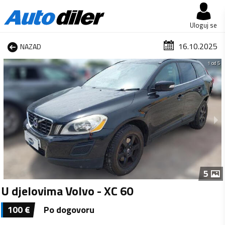
Uloguj se
16.10.2025
NAZAD
1 od 5
5
U djelovima Volvo - XC 60
100
€
Po dogovoru