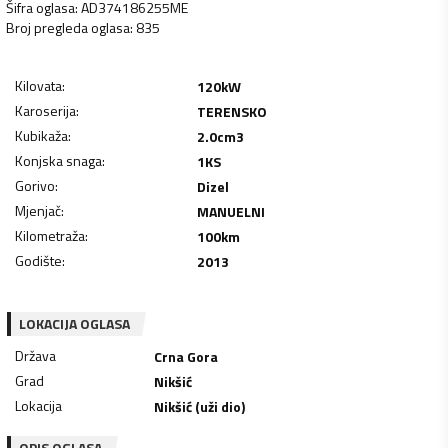
Šifra oglasa
:
AD374186255ME
Broj pregleda oglasa
:
835
Kilovata
:
120
kW
Karoserija
:
TERENSKO
Kubikaža
:
2.0
cm3
Konjska snaga
:
1
KS
Gorivo
:
Dizel
Mjenjač
:
MANUELNI
Kilometraža
:
100
km
Godište
:
2013
LOKACIJA OGLASA
Država
Crna Gora
Grad
Nikšić
Lokacija
Nikšić (uži dio)
OPIS OGLASA