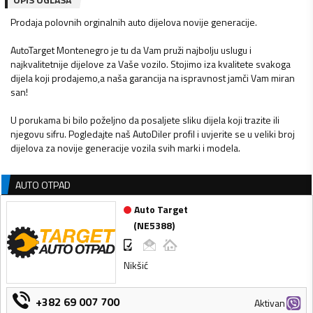
Prodaja polovnih orginalnih auto dijelova novije generacije.
AutoTarget Montenegro je tu da Vam pruži najbolju uslugu i
najkvalitetnije dijelove za Vaše vozilo. Stojimo iza kvalitete svakoga
dijela koji prodajemo,a naša garancija na ispravnost jamči Vam miran
san!
U porukama bi bilo poželjno da posaljete sliku dijela koji trazite ili
njegovu sifru. Pogledajte naš AutoDiler profil i uvjerite se u veliki broj
dijelova za novije generacije vozila svih marki i modela.
AUTO OTPAD
Auto Target
(
NE5388
)
Nikšić
+382 69 007 700
Aktivan