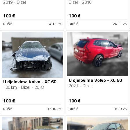
2019
Dizel
Dizel
2016
100
€
100
€
Nikšić
24.12.25
Nikšić
24.11.25
U djelovima Volvo - XC 60
U djelovima Volvo - XC 60
2021
Dizel
100 km
Dizel
2018
100
€
100
€
Nikšić
16.10.25
Nikšić
16.10.25