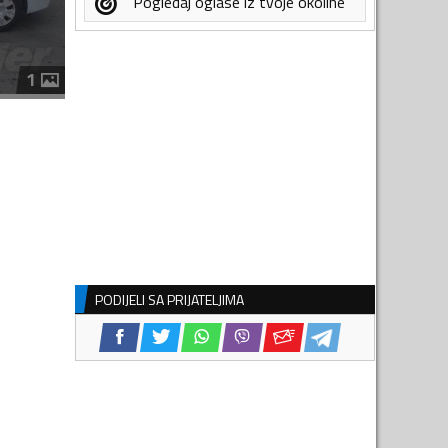
Pogledaj oglase iz tvoje okoline
1
PODIJELI SA PRIJATELJIMA