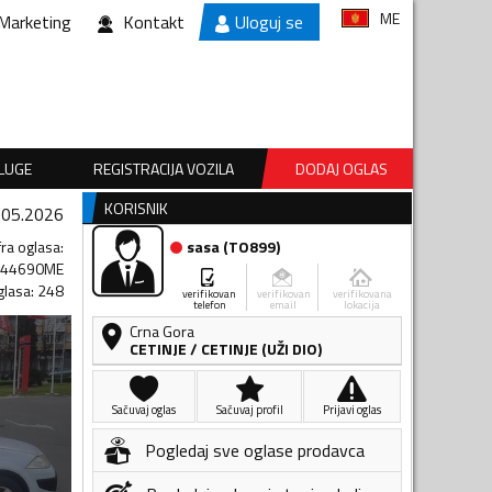
ME
Marketing
Kontakt
Uloguj se
SLUGE
REGISTRACIJA VOZILA
DODAJ OGLAS
KORISNIK
.05.2026
fra oglasa
:
sasa
(
TO899
)
544690ME
glasa
:
248
verifikovan
verifikovan
verifikovana
telefon
email
lokacija
Crna Gora
CETINJE
/
CETINJE (UŽI DIO)
Sačuvaj oglas
Sačuvaj profil
Prijavi oglas
Pogledaj sve oglase prodavca