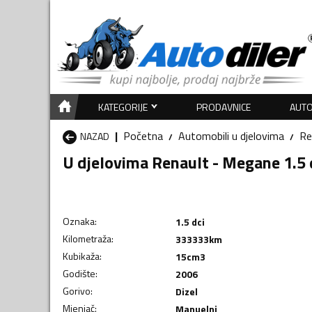
KATEGORIJE
PRODAVNICE
AUTO
Početna
Automobili u djelovima
Re
NAZAD
U djelovima Renault - Megane 1.5 
Oznaka
:
1.5 dci
Kilometraža
:
333333
km
Kubikaža
:
15
cm3
Godište
:
2006
Gorivo
:
Dizel
Mjenjač
:
Manuelni