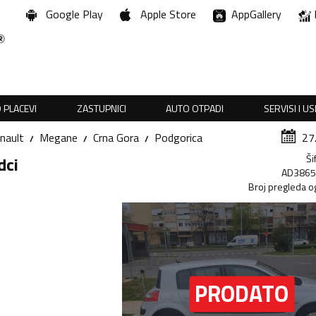
Google Play
Apple Store
AppGallery
 PLACEVI
ZASTUPNICI
AUTO OTPADI
SERVISI I U
nault
Megane
Crna Gora
Podgorica
27
Ši
dci
AD386
Broj pregleda o