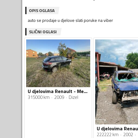
OPIS OGLASA
auto se prodaje u djelove slati poruke na viber
SLIČNI OGLASI
U djelovima Renault - Megane 1.5dci
315000 km
2009
Dizel
222222 km
2002