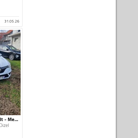
31.05.26
U djelovima Renault - Megane 1.5 DCI
Dizel