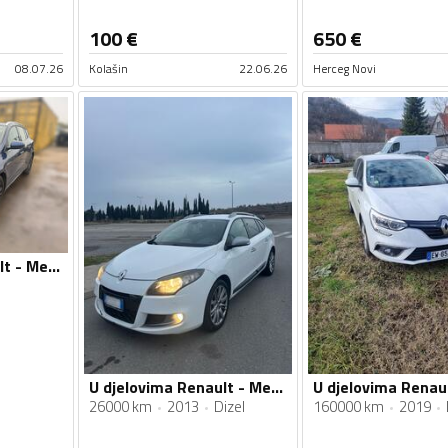
100
€
650
€
08.07.26
Kolašin
22.06.26
Herceg Novi
U djelovima Renault - Megane
U djelovima Renault - Megane 1.5 DCI
26000 km
2013
Dizel
160000 km
2019