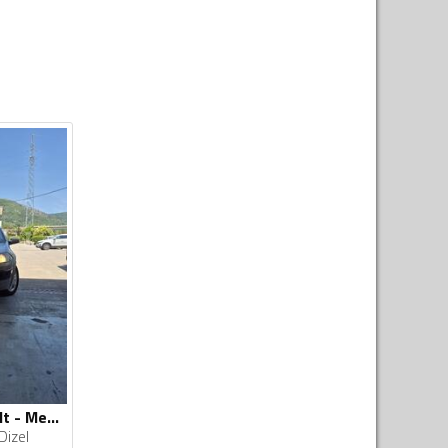
U djelovima Renault - Megane 1.5
Dizel