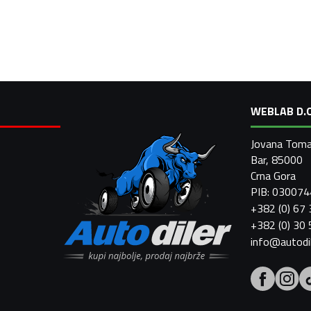
WEBLAB D.O
Jovana Toma
Bar, 85000
Crna Gora
PIB: 03007
+382 (0) 67
+382 (0) 30
info@autodi