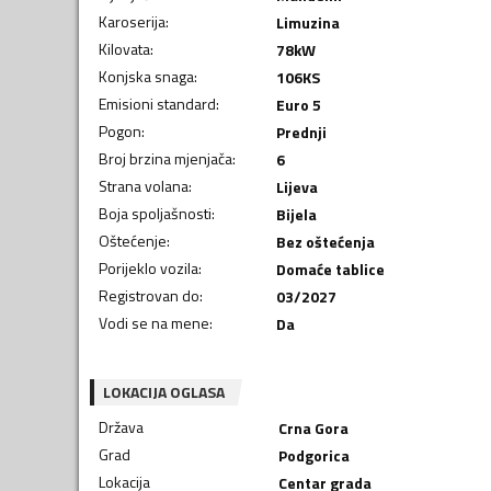
Karoserija
:
Limuzina
Kilovata
:
78
kW
Konjska snaga
:
106
KS
Emisioni standard
:
Euro 5
Pogon
:
Prednji
Broj brzina mjenjača
:
6
Strana volana
:
Lijeva
Boja spoljašnosti
:
Bijela
Oštećenje
:
Bez oštećenja
Porijeklo vozila
:
Domaće tablice
Registrovan do
:
03/2027
Vodi se na mene
:
Da
LOKACIJA OGLASA
Država
Crna Gora
Grad
Podgorica
Lokacija
Centar grada