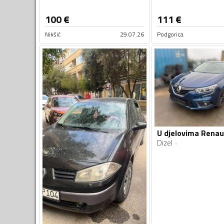
100
€
111
€
Nikšić
29.07.26
Podgorica
Dizel