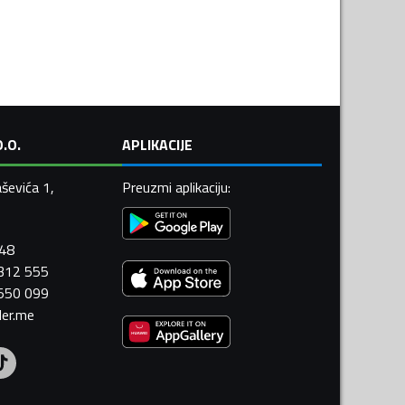
.O.
APLIKACIJE
ševića 1,
Preuzmi aplikaciju
:
448
 312 555
 550 099
ler.me