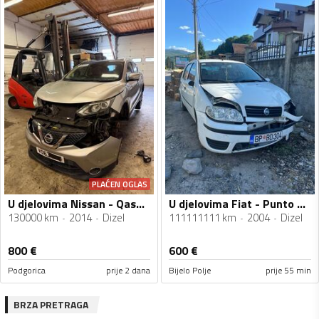
PLAĆEN OGLAS
U djelovima Nissan - Qashqai 1.6 dci
U djelovima Fiat - Punto 1.3 JTD
130000 km
2014
Dizel
111111111 km
2004
Dizel
800
€
600
€
Podgorica
prije 2 dana
Bijelo Polje
prije 55 min
BRZA PRETRAGA