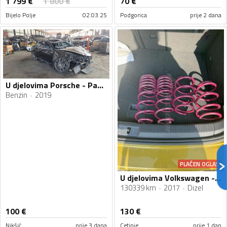
1 799
€
1 800
€
70
€
Bijelo Polje
02.03.25
Podgorica
prije 2 dana
U djelovima Porsche - Panamera
Benzin
2019
PLAĆEN OGLAS
U djelovima Volkswagen - Golf 7 VOLKSWAGEN, GOLF 1.6 TDI
130339 km
2017
Dizel
100
€
130
€
Nikšić
prije 3 dana
Cetinje
prije 1 dan