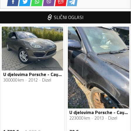
SLIČNI OGLASI
U djelovima Porsche - Cayenne 3.0 tdi
300000 km
2012
Dizel
U djelovima Porsche - Cayenne 3.0 dizel
223000 km
2013
Dizel