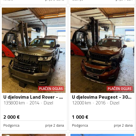
PLAĆEN OGLAS
PLAĆEN OGLAS
U djelovima Land Rover - Range Rover 3.0 SDV6
U djelovima Peugeot - 3008 1.2b
135800 km
2014
Dizel
12000 km
2016
Dizel
2 000
€
1 000
€
Podgorica
prije 2 dana
Podgorica
prije 2 dana