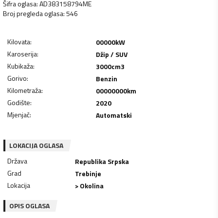
Šifra oglasa
:
AD383158794ME
Broj pregleda oglasa
:
546
Kilovata
:
00000
kW
Karoserija
:
Džip / SUV
Kubikaža
:
3000
cm3
Gorivo
:
Benzin
Kilometraža
:
00000000
km
Godište
:
2020
Mjenjač
:
Automatski
LOKACIJA OGLASA
Država
Republika Srpska
Grad
Trebinje
Lokacija
> Okolina
OPIS OGLASA