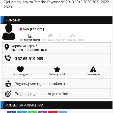
Cijeli prednji kraj za Porsche Cayenne 9Y 2018 2019 2020 2021 2022
2023
KORISNIK
Vuk
(
LE1271
)
verifikovan telefon
verifikovan email
verifikovana lokacija
Republika Srpska
TREBINJE
/
> OKOLINA
+387 65 819 965
Sačuvaj oglas
Sačuvaj profil
Prijavi oglas
Pogledaj sve oglase prodavca
Pogledaj oglase iz tvoje okoline
PODIJELI SA PRIJATELJIMA