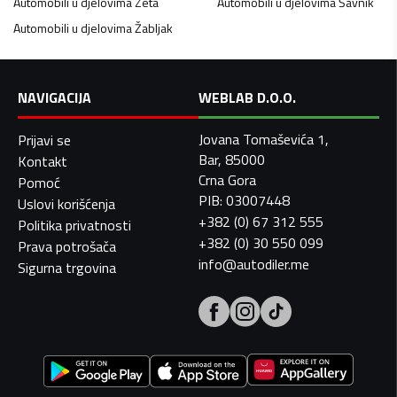
Automobili u djelovima
Zeta
Automobili u djelovima
Šavnik
Automobili u djelovima
Žabljak
NAVIGACIJA
WEBLAB D.O.O.
Jovana Tomaševića 1,
Prijavi se
Bar, 85000
Kontakt
Crna Gora
Pomoć
PIB: 03007448
Uslovi korišćenja
+382 (0) 67 312 555
Politika privatnosti
+382 (0) 30 550 099
Prava potrošača
info@autodiler.me
Sigurna trgovina