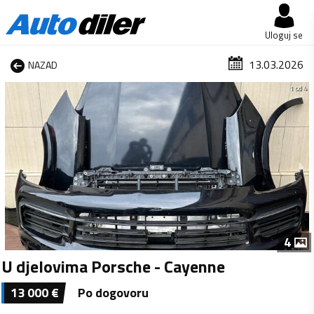
Uloguj se
13.03.2026
NAZAD
1 od 4
4
U djelovima Porsche - Cayenne
13 000
€
Po dogovoru