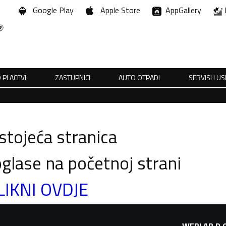
Google Play
Apple Store
AppGallery
 PLACEVI
ZASTUPNICI
AUTO OTPADI
SERVISI I U
tojeća stranica
glase na početnoj strani
LIKNI OVDJE
WEBLAB D.O