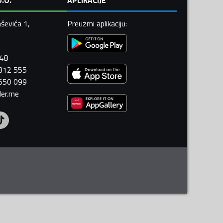
ševića 1,
Preuzmi aplikaciju
:
448
 312 555
 550 099
ler.me