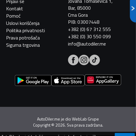
Jovana Tomaševića 1,
Prijavi se
Bar, 85000
Kontakt
Crna Gora
Pomoć
PIB: 03007448
Uslovi korišćenja
+382 (0) 67 312 555
Politika privatnosti
+382 (0) 30 550 099
Prava potrošača
info@autodiler.me
Sigurna trgovina
AutoDiler.me je dio
WebLab Grupe
Copyright
©
2026. Sva prava zadržana.