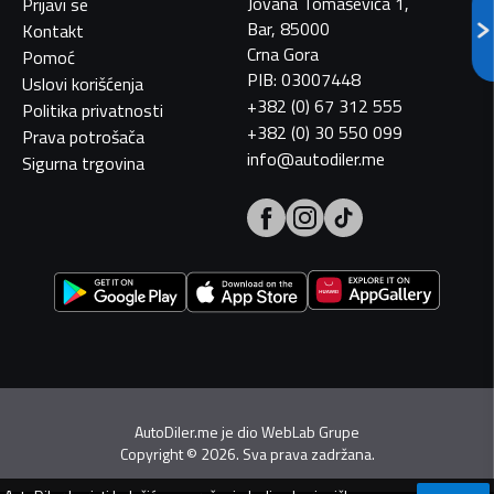
Jovana Tomaševića 1,
Prijavi se
Bar, 85000
Kontakt
Crna Gora
Pomoć
PIB: 03007448
Uslovi korišćenja
+382 (0) 67 312 555
Politika privatnosti
+382 (0) 30 550 099
Prava potrošača
info@autodiler.me
Sigurna trgovina
AutoDiler.me je dio
WebLab Grupe
Copyright
©
2026. Sva prava zadržana.