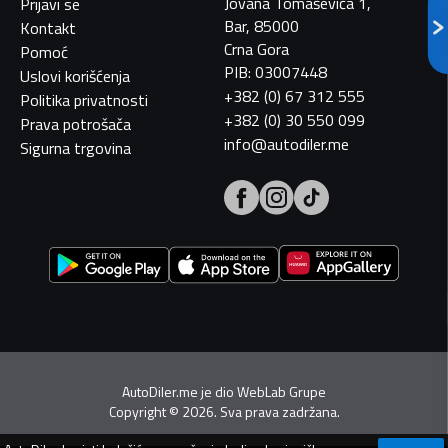
Jovana Tomaševića 1,
Prijavi se
Bar, 85000
Kontakt
Crna Gora
Pomoć
PIB: 03007448
Uslovi korišćenja
+382 (0) 67 312 555
Politika privatnosti
+382 (0) 30 550 099
Prava potrošača
info@autodiler.me
Sigurna trgovina
AutoDiler.me je dio
WebLab Grupe
Copyright
©
2026. Sva prava zadržana.