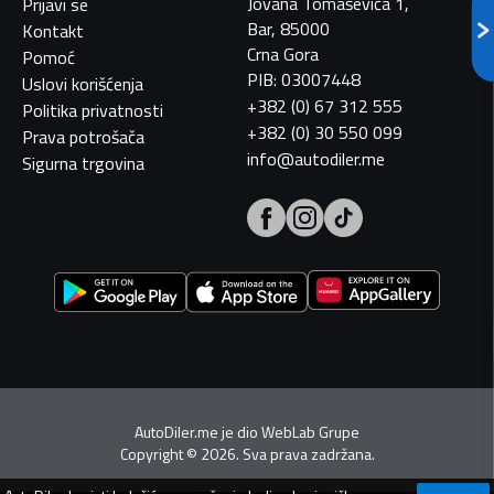
Jovana Tomaševića 1,
Prijavi se
Bar, 85000
Kontakt
Crna Gora
Pomoć
PIB: 03007448
Uslovi korišćenja
+382 (0) 67 312 555
Politika privatnosti
+382 (0) 30 550 099
Prava potrošača
info@autodiler.me
Sigurna trgovina
AutoDiler.me je dio
WebLab Grupe
Copyright
©
2026. Sva prava zadržana.