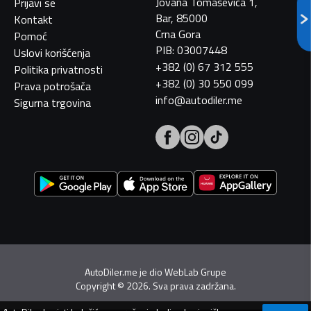
Jovana Tomaševića 1,
Prijavi se
Bar, 85000
Kontakt
Crna Gora
Pomoć
PIB: 03007448
Uslovi korišćenja
+382 (0) 67 312 555
Politika privatnosti
+382 (0) 30 550 099
Prava potrošača
info@autodiler.me
Sigurna trgovina
AutoDiler.me je dio
WebLab Grupe
Copyright
©
2026. Sva prava zadržana.