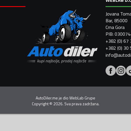
Jovana Toma
Bar, 85000
Crna Gora
PIB: 03007
+382 (0) 67
+382 (0) 30
info@autodi
AutoDiler.me je dio
WebLab Grupe
Copyright
©
2026. Sva prava zadržana.