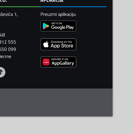
ševića 1,
Preuzmi aplikaciju
:
448
 312 555
 550 099
ler.me