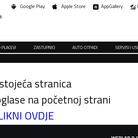
Google Play
Apple Store
AppGallery
 PLACEVI
ZASTUPNICI
AUTO OTPADI
SERVISI I U
tojeća stranica
glase na početnoj strani
LIKNI OVDJE
WEBLAB D.O