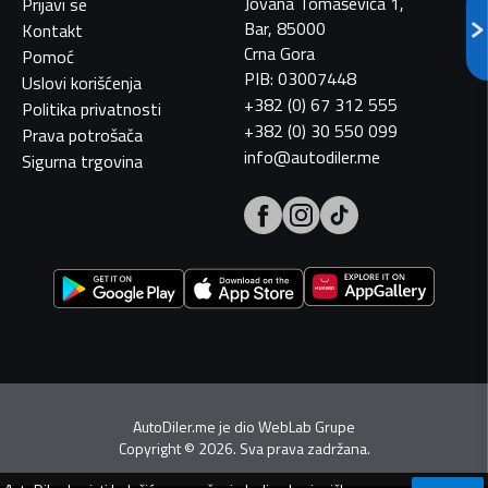
Jovana Tomaševića 1,
Prijavi se
Bar, 85000
Kontakt
Crna Gora
Pomoć
PIB: 03007448
Uslovi korišćenja
+382 (0) 67 312 555
Politika privatnosti
+382 (0) 30 550 099
Prava potrošača
info@autodiler.me
Sigurna trgovina
AutoDiler.me je dio
WebLab Grupe
Copyright
©
2026. Sva prava zadržana.