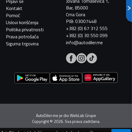
Jovana Tomaševića 1,
Prijavi se
Bar, 85000
Kontakt
Crna Gora
Pomoć
PIB: 03007448
Uslovi korišćenja
+382 (0) 67 312 555
Politika privatnosti
+382 (0) 30 550 099
Prava potrošača
info@autodiler.me
Sigurna trgovina
AutoDiler.me je dio
WebLab Grupe
Copyright
©
2026. Sva prava zadržana.