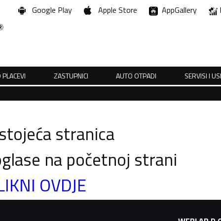
Google Play
Apple Store
AppGallery
 PLACEVI
ZASTUPNICI
AUTO OTPADI
SERVISI I U
tojeća stranica
glase na početnoj strani
LIKNI OVDJE
WEBLAB D.O