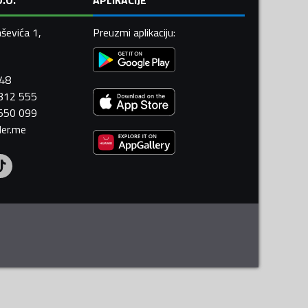
ševića 1,
Preuzmi aplikaciju
:
448
 312 555
 550 099
ler.me