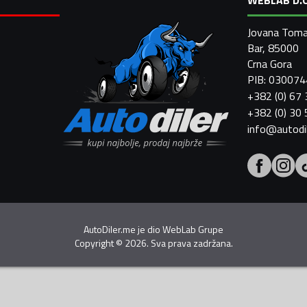
Jovana Toma
Bar, 85000
Crna Gora
PIB: 03007
+382 (0) 67
+382 (0) 30
info@autodi
AutoDiler.me je dio
WebLab Grupe
Copyright
©
2026. Sva prava zadržana.