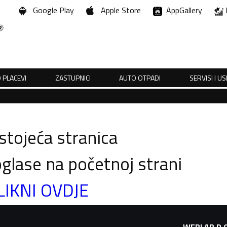
Google Play
Apple Store
AppGallery
 PLACEVI
ZASTUPNICI
AUTO OTPADI
SERVISI I U
tojeća stranica
glase na početnoj strani
LIKNI OVDJE
WEBLAB D.O