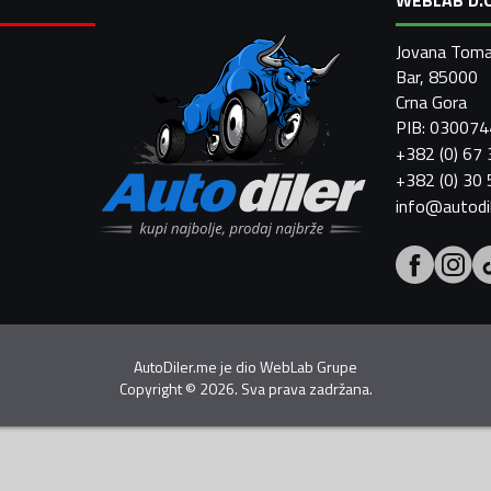
Jovana Toma
Bar, 85000
Crna Gora
PIB: 03007
+382 (0) 67
+382 (0) 30
info@autodi
AutoDiler.me je dio
WebLab Grupe
Copyright
©
2026. Sva prava zadržana.