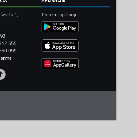
ševića 1,
Preuzmi aplikaciju
:
448
 312 555
 550 099
ler.me