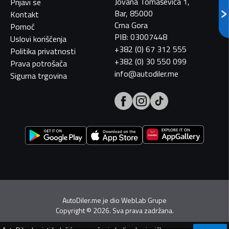
Jovana Tomaševića 1,
Prijavi se
Bar, 85000
Kontakt
Crna Gora
Pomoć
PIB: 03007448
Uslovi korišćenja
+382 (0) 67 312 555
Politika privatnosti
+382 (0) 30 550 099
Prava potrošača
info@autodiler.me
Sigurna trgovina
AutoDiler.me je dio
WebLab Grupe
Copyright
©
2026. Sva prava zadržana.