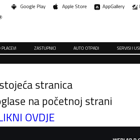
Google Play
Apple Store
AppGallery
 PLACEVI
ZASTUPNICI
AUTO OTPADI
SERVISI I U
tojeća stranica
glase na početnoj strani
LIKNI OVDJE
WEBLAB D.O