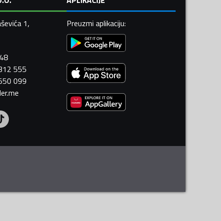
ševića 1,
Preuzmi aplikaciju
:
448
 312 555
 550 099
ler.me