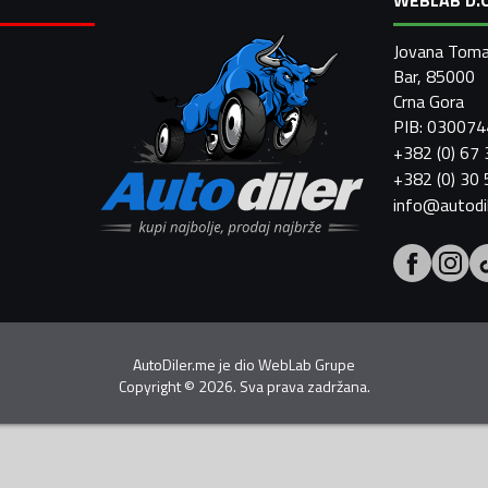
Jovana Toma
Bar, 85000
Crna Gora
PIB: 03007
+382 (0) 67
+382 (0) 30
info@autodi
AutoDiler.me je dio
WebLab Grupe
Copyright
©
2026. Sva prava zadržana.