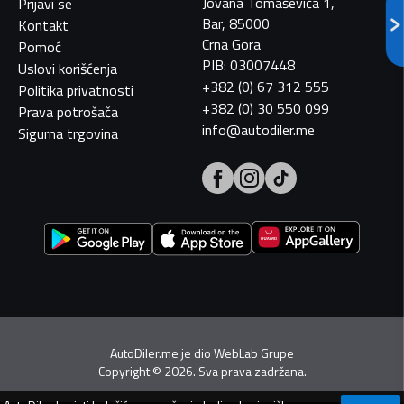
Jovana Tomaševića 1,
Prijavi se
Bar, 85000
Kontakt
Crna Gora
Pomoć
PIB: 03007448
Uslovi korišćenja
+382 (0) 67 312 555
Politika privatnosti
+382 (0) 30 550 099
Prava potrošača
info@autodiler.me
Sigurna trgovina
AutoDiler.me je dio
WebLab Grupe
Copyright
©
2026. Sva prava zadržana.