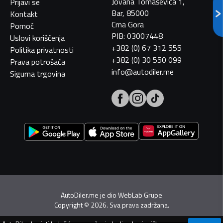
Jovana Tomaševića 1,
Prijavi se
Bar, 85000
Kontakt
Crna Gora
Pomoć
PIB: 03007448
Uslovi korišćenja
+382 (0) 67 312 555
Politika privatnosti
+382 (0) 30 550 099
Prava potrošača
info@autodiler.me
Sigurna trgovina
AutoDiler.me je dio
WebLab Grupe
Copyright
©
2026. Sva prava zadržana.