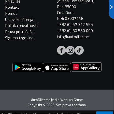
Jovana Tomaševića 1,
Prijavi se
Bar, 85000
Kontakt
Crna Gora
Pomoć
PIB: 03007448
Uslovi korišćenja
+382 (0) 67 312 555
Politika privatnosti
+382 (0) 30 550 099
Prava potrošača
info@autodiler.me
Sigurna trgovina
AutoDiler.me je dio
WebLab Grupe
Copyright
©
2026. Sva prava zadržana.