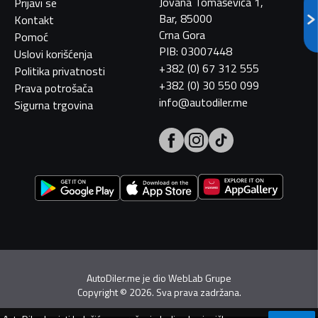
Jovana Tomaševića 1,
Prijavi se
Bar, 85000
Kontakt
Crna Gora
Pomoć
PIB: 03007448
Uslovi korišćenja
+382 (0) 67 312 555
Politika privatnosti
+382 (0) 30 550 099
Prava potrošača
info@autodiler.me
Sigurna trgovina
AutoDiler.me je dio
WebLab Grupe
Copyright
©
2026. Sva prava zadržana.