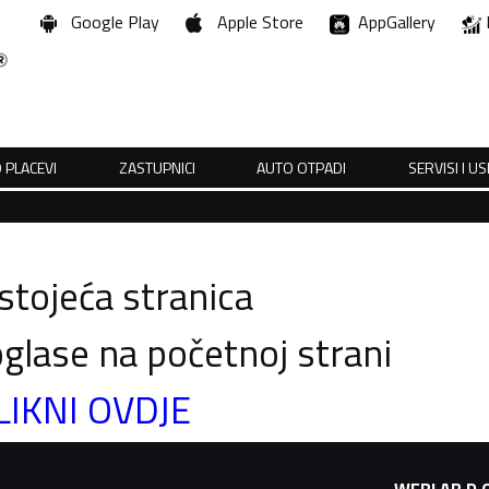
Google Play
Apple Store
AppGallery
 PLACEVI
ZASTUPNICI
AUTO OTPADI
SERVISI I U
tojeća stranica
glase na početnoj strani
LIKNI OVDJE
WEBLAB D.O