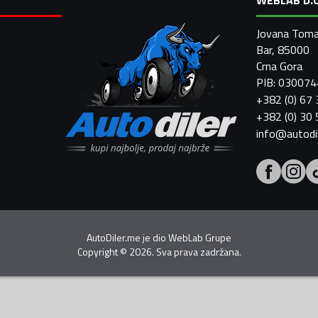
Jovana Toma
Bar, 85000
Crna Gora
PIB: 03007
+382 (0) 67
+382 (0) 30
info@autodi
AutoDiler.me je dio
WebLab Grupe
Copyright
©
2026. Sva prava zadržana.