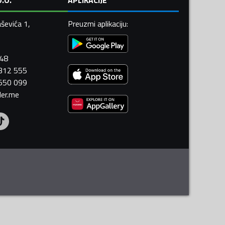
ševića 1,
Preuzmi aplikaciju
:
448
 312 555
 550 099
ler.me