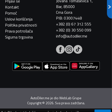
Jovana Tomaševića 1,
Prijavi se
Bar, 85000
Kontakt
Crna Gora
Pomoć
PIB: 03007448
Uslovi korišćenja
+382 (0) 67 312 555
Politika privatnosti
+382 (0) 30 550 099
Prava potrošača
info@autodiler.me
Sigurna trgovina
AutoDiler.me je dio
WebLab Grupe
Copyright
©
2026. Sva prava zadržana.