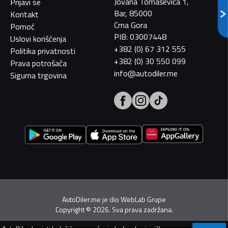
Jovana Tomaševića 1,
Prijavi se
Bar, 85000
Kontakt
Crna Gora
Pomoć
PIB: 03007448
Uslovi korišćenja
+382 (0) 67 312 555
Politika privatnosti
+382 (0) 30 550 099
Prava potrošača
info@autodiler.me
Sigurna trgovina
AutoDiler.me je dio
WebLab Grupe
Copyright
©
2026. Sva prava zadržana.