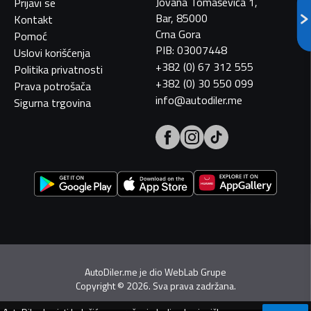
Jovana Tomaševića 1,
Prijavi se
Bar, 85000
Kontakt
Crna Gora
Pomoć
PIB: 03007448
Uslovi korišćenja
+382 (0) 67 312 555
Politika privatnosti
+382 (0) 30 550 099
Prava potrošača
info@autodiler.me
Sigurna trgovina
AutoDiler.me je dio
WebLab Grupe
Copyright
©
2026. Sva prava zadržana.